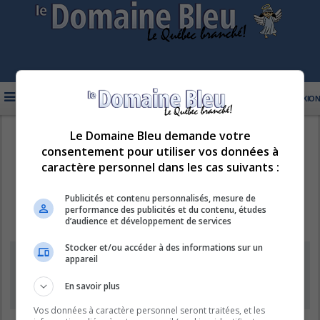
FAQ
INSCRIPTION
CONNEXION
Le Domaine Bleu demande votre
R
LE DOMAINE BLEU
consentement pour utiliser vos données à
e
caractère personnel dans les cas suivants :
c
h
Publicités et contenu personnalisés, mesure de
performance des publicités et du contenu, études
e
d’audience et développement de services
r
Stocker et/ou accéder à des informations sur un
c
Information
appareil
h
e
En savoir plus
L’inscription de nouveaux comptes est désactivée.
r
Vos données à caractère personnel seront traitées, et les