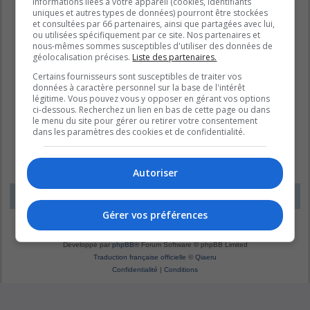
informations liées à votre appareil (cookies, identifiants
uniques et autres types de données) pourront être stockées
et consultées par 66 partenaires, ainsi que partagées avec lui,
ou utilisées spécifiquement par ce site. Nos partenaires et
nous-mêmes sommes susceptibles d'utiliser des données de
géolocalisation précises.
Liste des partenaires.
Certains fournisseurs sont susceptibles de traiter vos
données à caractère personnel sur la base de l'intérêt
légitime. Vous pouvez vous y opposer en gérant vos options
ci-dessous. Recherchez un lien en bas de cette page ou dans
le menu du site pour gérer ou retirer votre consentement
dans les paramètres des cookies et de confidentialité.
Autoriser
LE DOMAINE BLEU
Fuseau horaire sur
UTC-04:00
Gérer vos préférences
*
Original by
Christian 2.0
*
Updated to 3.3.x by
MannixMD
*
Style version: 1.1.8
Développé par
phpBB
® Forum Software © phpBB Limited
Traduction française officielle
©
Qiaeru
Confidentialité
|
Conditions