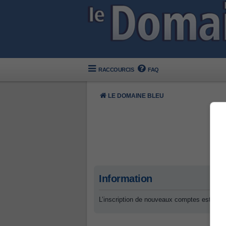
RACCOURCIS
FAQ
LE DOMAINE BLEU
Information
L’inscription de nouveaux comptes est désa