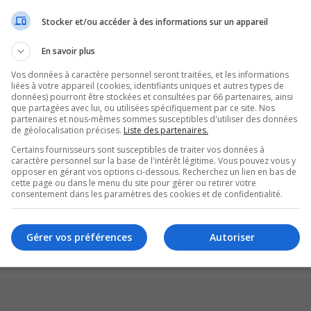
Stocker et/ou accéder à des informations sur un appareil
En savoir plus
Vos données à caractère personnel seront traitées, et les informations
liées à votre appareil (cookies, identifiants uniques et autres types de
données) pourront être stockées et consultées par 66 partenaires, ainsi
que partagées avec lui, ou utilisées spécifiquement par ce site. Nos
partenaires et nous-mêmes sommes susceptibles d'utiliser des données
de géolocalisation précises.
Liste des partenaires.
Certains fournisseurs sont susceptibles de traiter vos données à
caractère personnel sur la base de l'intérêt légitime. Vous pouvez vous y
opposer en gérant vos options ci-dessous. Recherchez un lien en bas de
cette page ou dans le menu du site pour gérer ou retirer votre
Supprim
consentement dans les paramètres des cookies et de confidentialité.
*
Original by
Christian 2.0
*
Updated to 3.3.x by
MannixMD
*
Style version: 1.1.8
Gérer vos préférences
Autoriser
Développé par
phpBB
® Forum Software © phpBB Limited
Traduction française officielle
©
Qiaeru
Confidentialité
|
Conditions