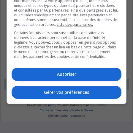
informations liées à votre appareil (cookies, identifiants
uniques et autres types de données) pourront être stockées
et consultées par 66 partenaires, ainsi que partagées avec lui,
ou utilisées spécifiquement par ce site. Nos partenaires et
nous-mêmes sommes susceptibles d'utiliser des données de
géolocalisation précises.
Liste des partenaires.
Certains fournisseurs sont susceptibles de traiter vos
données à caractère personnel sur la base de l'intérêt
légitime. Vous pouvez vous y opposer en gérant vos options
ci-dessous. Recherchez un lien en bas de cette page ou dans
le menu du site pour gérer ou retirer votre consentement
dans les paramètres des cookies et de confidentialité.
Autoriser
LE DOMAINE BLEU
Fuseau horaire sur
UTC-04:00
Gérer vos préférences
*
Original by
Christian 2.0
*
Updated to 3.3.x by
MannixMD
*
Style version: 1.1.8
Développé par
phpBB
® Forum Software © phpBB Limited
Traduction française officielle
©
Qiaeru
Confidentialité
|
Conditions