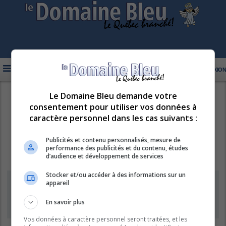
FAQ
INSCRIPTION
CONNEXION
Le Domaine Bleu demande votre
R
LE DOMAINE BLEU
consentement pour utiliser vos données à
e
caractère personnel dans les cas suivants :
c
h
Publicités et contenu personnalisés, mesure de
performance des publicités et du contenu, études
e
d’audience et développement de services
r
Stocker et/ou accéder à des informations sur un
c
Information
appareil
h
e
En savoir plus
L’inscription de nouveaux comptes est désactivée.
r
Vos données à caractère personnel seront traitées, et les