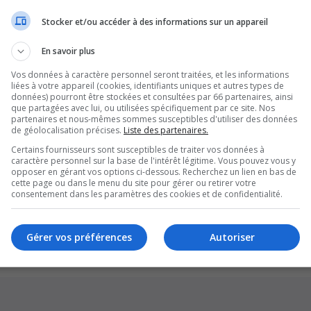
Stocker et/ou accéder à des informations sur un appareil
En savoir plus
Vos données à caractère personnel seront traitées, et les informations
liées à votre appareil (cookies, identifiants uniques et autres types de
données) pourront être stockées et consultées par 66 partenaires, ainsi
que partagées avec lui, ou utilisées spécifiquement par ce site. Nos
partenaires et nous-mêmes sommes susceptibles d'utiliser des données
de géolocalisation précises.
Liste des partenaires.
Certains fournisseurs sont susceptibles de traiter vos données à
caractère personnel sur la base de l'intérêt légitime. Vous pouvez vous y
opposer en gérant vos options ci-dessous. Recherchez un lien en bas de
cette page ou dans le menu du site pour gérer ou retirer votre
Supprim
consentement dans les paramètres des cookies et de confidentialité.
*
Original by
Christian 2.0
*
Updated to 3.3.x by
MannixMD
*
Style version: 1.1.8
Gérer vos préférences
Autoriser
Développé par
phpBB
® Forum Software © phpBB Limited
Traduction française officielle
©
Qiaeru
Confidentialité
|
Conditions