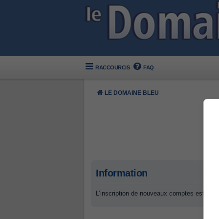
RACCOURCIS
FAQ
LE DOMAINE BLEU
Information
L’inscription de nouveaux comptes est désa