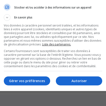
Stocker et/ou accéder à des informations sur un appareil
En savoir plus
Vos données à caractère personnel seront traitées, et les informations
liées à votre appareil (cookies, identifiants uniques et autres types de
données) pourront être stockées et consultées par 66 partenaires, ainsi
que partagées avec lui, ou utilisées spécifiquement par ce site. Nos
partenaires et nous-mêmes sommes susceptibles d'utiliser des données
de géolocalisation précises.
Liste des partenaires.
Certains fournisseurs sont susceptibles de traiter vos données à
caractère personnel sur la base de l'intérêt légitime. Vous pouvez vous y
opposer en gérant vos options ci-dessous. Recherchez un lien en bas de
cette page ou dans le menu du site pour gérer ou retirer votre
Supprim
consentement dans les paramètres des cookies et de confidentialité.
*
Original by
Christian 2.0
*
Updated to 3.3.x by
MannixMD
*
Style version: 1.1.8
Gérer vos préférences
Autoriser
Développé par
phpBB
® Forum Software © phpBB Limited
Traduction française officielle
©
Qiaeru
Confidentialité
|
Conditions