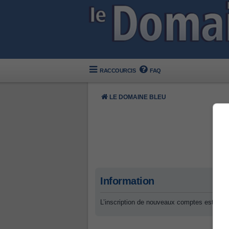
RACCOURCIS
FAQ
LE DOMAINE BLEU
Information
L’inscription de nouveaux comptes est désa