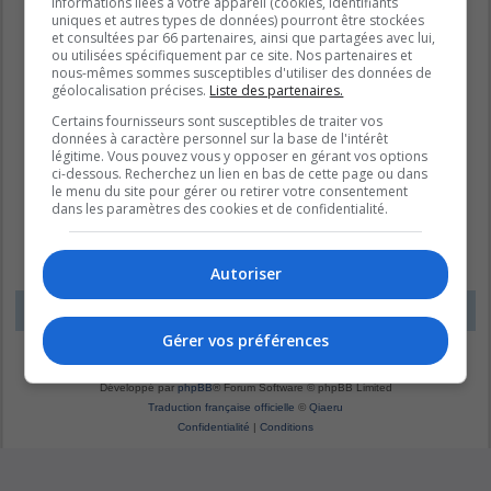
informations liées à votre appareil (cookies, identifiants
uniques et autres types de données) pourront être stockées
et consultées par 66 partenaires, ainsi que partagées avec lui,
ou utilisées spécifiquement par ce site. Nos partenaires et
nous-mêmes sommes susceptibles d'utiliser des données de
géolocalisation précises.
Liste des partenaires.
Certains fournisseurs sont susceptibles de traiter vos
données à caractère personnel sur la base de l'intérêt
légitime. Vous pouvez vous y opposer en gérant vos options
ci-dessous. Recherchez un lien en bas de cette page ou dans
le menu du site pour gérer ou retirer votre consentement
dans les paramètres des cookies et de confidentialité.
Autoriser
LE DOMAINE BLEU
Fuseau horaire sur
UTC-04:00
Gérer vos préférences
*
Original by
Christian 2.0
*
Updated to 3.3.x by
MannixMD
*
Style version: 1.1.8
Développé par
phpBB
® Forum Software © phpBB Limited
Traduction française officielle
©
Qiaeru
Confidentialité
|
Conditions