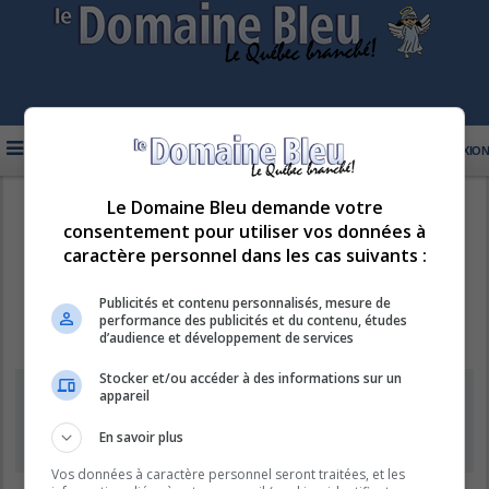
FAQ
INSCRIPTION
CONNEXION
Le Domaine Bleu demande votre
R
LE DOMAINE BLEU
consentement pour utiliser vos données à
e
caractère personnel dans les cas suivants :
c
h
Publicités et contenu personnalisés, mesure de
performance des publicités et du contenu, études
e
d’audience et développement de services
r
Stocker et/ou accéder à des informations sur un
c
Information
appareil
h
e
En savoir plus
L’inscription de nouveaux comptes est désactivée.
r
Vos données à caractère personnel seront traitées, et les