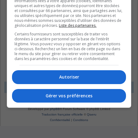
informations liées à votre appareil (cookies, identifiants
uniques et autres types de données) pourront être stockées
et consultées par 66 partenaires, ainsi que partagées avec lui,
ou utilisées spécifiquement par ce site. Nos partenaires et
nous-mêmes sommes susceptibles d'utiliser des données de
géolocalisation précises.
Liste des partenaires.
Certains fournisseurs sont susceptibles de traiter vos
données à caractère personnel sur la base de l'intérêt
légitime. Vous pouvez vous y opposer en gérant vos options
ci-dessous. Recherchez un lien en bas de cette page ou dans
le menu du site pour gérer ou retirer votre consentement
dans les paramètres des cookies et de confidentialité.
Autoriser
LE DOMAINE BLEU
Fuseau horaire sur
UTC-04:00
Gérer vos préférences
*
Original by
Christian 2.0
*
Updated to 3.3.x by
MannixMD
*
Style version: 1.1.8
Développé par
phpBB
® Forum Software © phpBB Limited
Traduction française officielle
©
Qiaeru
Confidentialité
|
Conditions