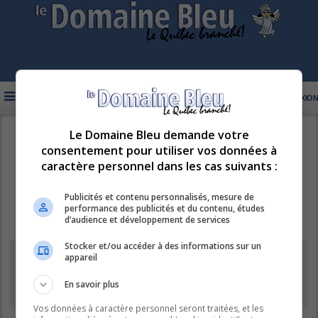
FAQ
INSCRIPTION
CONNEXION
Le Domaine Bleu demande votre
R
LE DOMAINE BLEU
consentement pour utiliser vos données à
e
caractère personnel dans les cas suivants :
c
h
Publicités et contenu personnalisés, mesure de
performance des publicités et du contenu, études
e
d’audience et développement de services
r
Stocker et/ou accéder à des informations sur un
c
Information
appareil
h
e
En savoir plus
L’inscription de nouveaux comptes est désactivée.
r
Vos données à caractère personnel seront traitées, et les