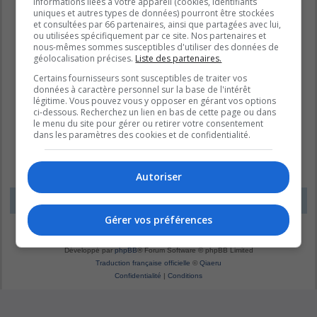
informations liées à votre appareil (cookies, identifiants
uniques et autres types de données) pourront être stockées
et consultées par 66 partenaires, ainsi que partagées avec lui,
ou utilisées spécifiquement par ce site. Nos partenaires et
nous-mêmes sommes susceptibles d'utiliser des données de
géolocalisation précises.
Liste des partenaires.
Certains fournisseurs sont susceptibles de traiter vos
données à caractère personnel sur la base de l'intérêt
légitime. Vous pouvez vous y opposer en gérant vos options
ci-dessous. Recherchez un lien en bas de cette page ou dans
le menu du site pour gérer ou retirer votre consentement
dans les paramètres des cookies et de confidentialité.
Autoriser
LE DOMAINE BLEU
Fuseau horaire sur
UTC-04:00
Gérer vos préférences
*
Original by
Christian 2.0
*
Updated to 3.3.x by
MannixMD
*
Style version: 1.1.8
Développé par
phpBB
® Forum Software © phpBB Limited
Traduction française officielle
©
Qiaeru
Confidentialité
|
Conditions