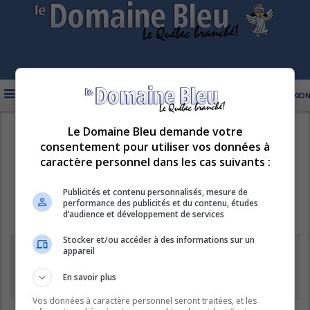
FAQ
INSCRIPTION
CONNEXION
Le Domaine Bleu demande votre
R
LE DOMAINE BLEU
consentement pour utiliser vos données à
e
caractère personnel dans les cas suivants :
c
h
Publicités et contenu personnalisés, mesure de
performance des publicités et du contenu, études
e
d’audience et développement de services
r
Stocker et/ou accéder à des informations sur un
c
Information
appareil
h
e
En savoir plus
L’inscription de nouveaux comptes est désactivée.
r
Vos données à caractère personnel seront traitées, et les