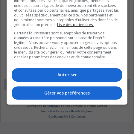
informations liées à votre appareil (cookies, identifiants
uniques et autres types de données) pourront être stockées
et consultées par 66 partenaires, ainsi que partagées avec lui,
ou utilisées spécifiquement par ce site. Nos partenaires et
nous-mêmes sommes susceptibles d'utiliser des données de
géolocalisation précises.
Liste des partenaires.
Certains fournisseurs sont susceptibles de traiter vos
données à caractère personnel sur la base de l'intérêt
légitime. Vous pouvez vous y opposer en gérant vos options
ci-dessous. Recherchez un lien en bas de cette page ou dans
le menu du site pour gérer ou retirer votre consentement
dans les paramètres des cookies et de confidentialité.
Autoriser
LE DOMAINE BLEU
Fuseau horaire sur
UTC-04:00
Gérer vos préférences
*
Original by
Christian 2.0
*
Updated to 3.3.x by
MannixMD
*
Style version: 1.1.8
Développé par
phpBB
® Forum Software © phpBB Limited
Traduction française officielle
©
Qiaeru
Confidentialité
|
Conditions