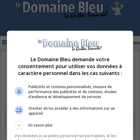
FAQ
INSCRIPTION
CONNEXION
Le Domaine Bleu demande votre
R
LE DOMAINE BLEU
consentement pour utiliser vos données à
e
caractère personnel dans les cas suivants :
c
h
Publicités et contenu personnalisés, mesure de
performance des publicités et du contenu, études
e
d’audience et développement de services
r
Stocker et/ou accéder à des informations sur un
c
Information
appareil
h
e
En savoir plus
L’inscription de nouveaux comptes est désactivée.
r
Vos données à caractère personnel seront traitées, et les