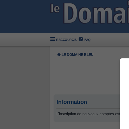
RACCOURCIS
FAQ
LE DOMAINE BLEU
Information
L’inscription de nouveaux comptes est désa