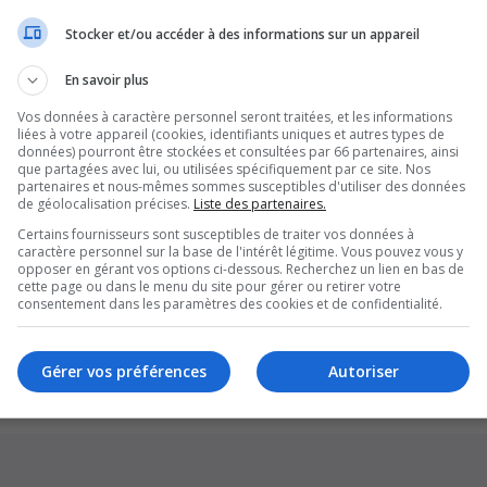
Stocker et/ou accéder à des informations sur un appareil
En savoir plus
Vos données à caractère personnel seront traitées, et les informations
liées à votre appareil (cookies, identifiants uniques et autres types de
données) pourront être stockées et consultées par 66 partenaires, ainsi
que partagées avec lui, ou utilisées spécifiquement par ce site. Nos
partenaires et nous-mêmes sommes susceptibles d'utiliser des données
de géolocalisation précises.
Liste des partenaires.
Certains fournisseurs sont susceptibles de traiter vos données à
caractère personnel sur la base de l'intérêt légitime. Vous pouvez vous y
opposer en gérant vos options ci-dessous. Recherchez un lien en bas de
cette page ou dans le menu du site pour gérer ou retirer votre
Supprim
consentement dans les paramètres des cookies et de confidentialité.
*
Original by
Christian 2.0
*
Updated to 3.3.x by
MannixMD
*
Style version: 1.1.8
Gérer vos préférences
Autoriser
Développé par
phpBB
® Forum Software © phpBB Limited
Traduction française officielle
©
Qiaeru
Confidentialité
|
Conditions