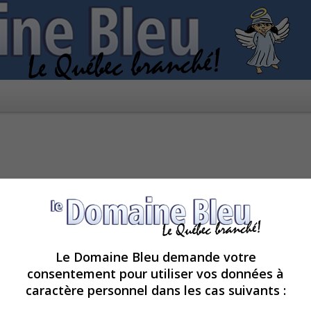
ns d’utilisation
Le Domaine Bleu demande votre
i-après par « nous », « notre », « nos », « LE DOMAINE BLEU » et « https://www
consentement pour utiliser vos données à
s. Si vous n’acceptez pas d’être légalement responsable de toutes les conditions s
caractère personnel dans les cas suivants :
ces conditions à n’importe quel moment et nous essaierons de vous informer de 
s-même. En effet, si vous continuez à participer à « LE DOMAINE BLEU » après que d