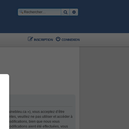
Rechercher
Recherche avancée
INSCRIPTION
CONNEXION
.domainebleu.ca »), vous acceptez d’être
uivantes, veuillez ne pas utiliser et accéder à
ces modifications, bien que nous vous
es modifications aient été effectuées, vous