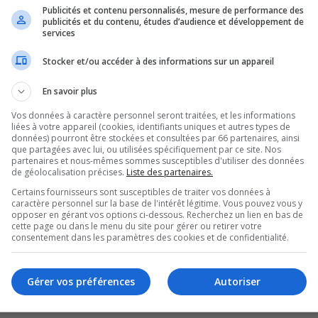
nditions modifiées et mises à jour.
Publicités et contenu personnalisés, mesure de performance des
publicités et du contenu, études d’audience et développement de
s ci-après par « logiciel phpBB » et « phpBB Limited ») qui est un logiciel de fo
services
 peut être téléchargé sur
le site de phpBB
(en anglais). Le logiciel phpBB a pour s
enu comme responsable de la conduite et du contenu que nous acceptons et que no
Stocker et/ou accéder à des informations sur un appareil
de phpBB
(en anglais).
En savoir plus
ractère abusif, obscène, vulgaire, diffamatoire, choquant, menaçant, pornographiqu
l le serveur de « LE DOMAINE BLEU » est hébergé ou encore la loi internationale. S
Vos données à caractère personnel seront traitées, et les informations
itif et nous nous réservons le droit d’avertir votre fournisseur d’accès à internet e
liées à votre appareil (cookies, identifiants uniques et autres types de
enforcement de ces conditions. Vous acceptez le fait que « LE DOMAINE BLEU » ait l
données) pourront être stockées et consultées par 66 partenaires, ainsi
t et message à n’importe quel moment si nous estimons cela nécessaire. En tant qu’u
que partagées avec lui, ou utilisées spécifiquement par ce site. Nos
 enregistrées dans notre base de données. Bien que ces informations ne seront pas
partenaires et nous-mêmes sommes susceptibles d'utiliser des données
BB, ne pourront être tenus comme responsables en cas de tentative de piratage 
de géolocalisation précises.
Liste des partenaires.
Certains fournisseurs sont susceptibles de traiter vos données à
caractère personnel sur la base de l'intérêt légitime. Vous pouvez vous y
opposer en gérant vos options ci-dessous. Recherchez un lien en bas de
cette page ou dans le menu du site pour gérer ou retirer votre
consentement dans les paramètres des cookies et de confidentialité.
Gérer vos préférences
Autoriser