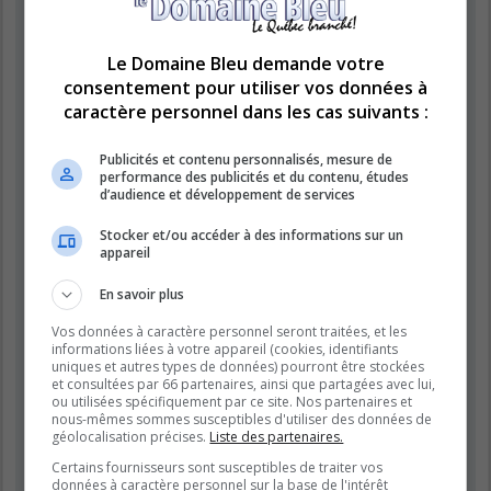
« https://www.domainebleu.ca »), vous acceptez d’être légalement
responsable des conditions suivantes. Si vous n’acceptez pas d’être
légalement responsable de toutes les conditions suivantes, veuillez ne
pas utiliser et accéder à « LE DOMAINE BLEU ». Nous pouvons modifier
Le Domaine Bleu demande votre
ces conditions à n’importe quel moment et nous essaierons de vous
consentement pour utiliser vos données à
informer de ces modifications, bien que nous vous conseillons de vérifier
caractère personnel dans les cas suivants :
régulièrement par vous-même. En effet, si vous continuez à participer à
« LE DOMAINE BLEU » après que des modifications aient été effectuées,
vous acceptez d’être légalement responsable des conditions modifiées et
Publicités et contenu personnalisés, mesure de
mises à jour.
performance des publicités et du contenu, études
d’audience et développement de services
Nos forums sont développés par phpBB (désignés ci-après par « logiciel
phpBB » et « phpBB Limited ») qui est un logiciel de forum de discussions
Stocker et/ou accéder à des informations sur un
déclaré sous la «
licence publique générale GNU 2.0
» et qui peut être
appareil
téléchargé sur
le site de phpBB
(en anglais). Le logiciel phpBB a pour
seul but de faciliter les discussions sur internet et phpBB Limited ne peut
En savoir plus
en aucun cas être tenu comme responsable de la conduite et du contenu
que nous acceptons et que nous n’acceptons pas. Pour plus
Vos données à caractère personnel seront traitées, et les
d’informations concernant phpBB, veuillez consulter
le site de phpBB
informations liées à votre appareil (cookies, identifiants
(en anglais).
uniques et autres types de données) pourront être stockées
et consultées par 66 partenaires, ainsi que partagées avec lui,
Vous acceptez de ne publier aucun contenu à caractère abusif, obscène,
ou utilisées spécifiquement par ce site. Nos partenaires et
vulgaire, diffamatoire, choquant, menaçant, pornographique, etc. qui
nous-mêmes sommes susceptibles d'utiliser des données de
pourrait transgresser la législation de votre pays, du pays dans lequel le
géolocalisation précises.
Liste des partenaires.
serveur de « LE DOMAINE BLEU » est hébergé ou encore la loi
Certains fournisseurs sont susceptibles de traiter vos
internationale. Si vous ne respectez pas ces dispositions, vous vous
données à caractère personnel sur la base de l'intérêt
exposez à un bannissement immédiat et définitif et nous nous réservons