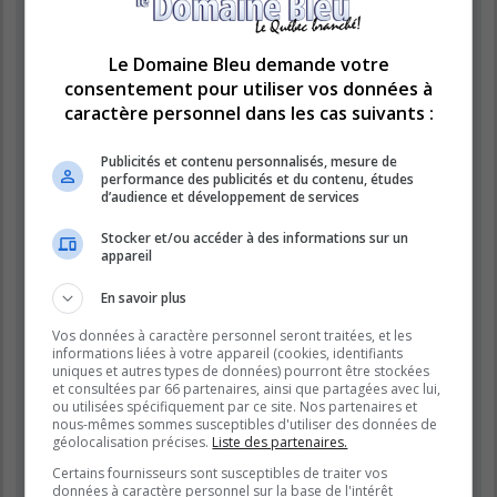
« https://www.domainebleu.ca »), vous acceptez d’être légalement
responsable des conditions suivantes. Si vous n’acceptez pas d’être
légalement responsable de toutes les conditions suivantes, veuillez ne
pas utiliser et accéder à « LE DOMAINE BLEU ». Nous pouvons modifier
Le Domaine Bleu demande votre
ces conditions à n’importe quel moment et nous essaierons de vous
consentement pour utiliser vos données à
informer de ces modifications, bien que nous vous conseillons de vérifier
caractère personnel dans les cas suivants :
régulièrement par vous-même. En effet, si vous continuez à participer à
« LE DOMAINE BLEU » après que des modifications aient été effectuées,
vous acceptez d’être légalement responsable des conditions modifiées et
Publicités et contenu personnalisés, mesure de
mises à jour.
performance des publicités et du contenu, études
d’audience et développement de services
Nos forums sont développés par phpBB (désignés ci-après par « logiciel
phpBB » et « phpBB Limited ») qui est un logiciel de forum de discussions
Stocker et/ou accéder à des informations sur un
déclaré sous la «
licence publique générale GNU 2.0
» et qui peut être
appareil
téléchargé sur
le site de phpBB
(en anglais). Le logiciel phpBB a pour
seul but de faciliter les discussions sur internet et phpBB Limited ne peut
En savoir plus
en aucun cas être tenu comme responsable de la conduite et du contenu
que nous acceptons et que nous n’acceptons pas. Pour plus
Vos données à caractère personnel seront traitées, et les
d’informations concernant phpBB, veuillez consulter
le site de phpBB
informations liées à votre appareil (cookies, identifiants
(en anglais).
uniques et autres types de données) pourront être stockées
et consultées par 66 partenaires, ainsi que partagées avec lui,
Vous acceptez de ne publier aucun contenu à caractère abusif, obscène,
ou utilisées spécifiquement par ce site. Nos partenaires et
vulgaire, diffamatoire, choquant, menaçant, pornographique, etc. qui
nous-mêmes sommes susceptibles d'utiliser des données de
pourrait transgresser la législation de votre pays, du pays dans lequel le
géolocalisation précises.
Liste des partenaires.
serveur de « LE DOMAINE BLEU » est hébergé ou encore la loi
Certains fournisseurs sont susceptibles de traiter vos
internationale. Si vous ne respectez pas ces dispositions, vous vous
données à caractère personnel sur la base de l'intérêt
exposez à un bannissement immédiat et définitif et nous nous réservons