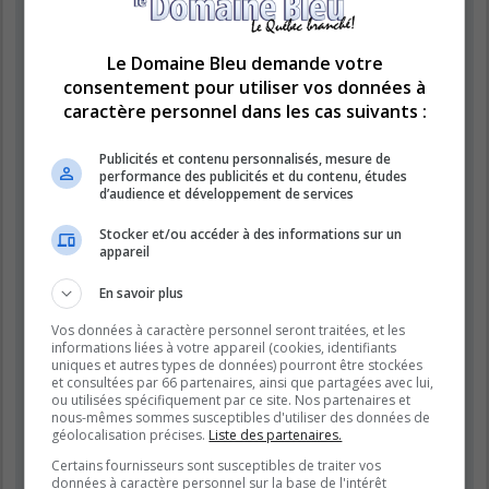
« https://www.domainebleu.ca »), vous acceptez d’être légalement
responsable des conditions suivantes. Si vous n’acceptez pas d’être
légalement responsable de toutes les conditions suivantes, veuillez ne
pas utiliser et accéder à « LE DOMAINE BLEU ». Nous pouvons modifier
Le Domaine Bleu demande votre
ces conditions à n’importe quel moment et nous essaierons de vous
consentement pour utiliser vos données à
informer de ces modifications, bien que nous vous conseillons de vérifier
caractère personnel dans les cas suivants :
régulièrement par vous-même. En effet, si vous continuez à participer à
« LE DOMAINE BLEU » après que des modifications aient été effectuées,
vous acceptez d’être légalement responsable des conditions modifiées et
Publicités et contenu personnalisés, mesure de
mises à jour.
performance des publicités et du contenu, études
d’audience et développement de services
Nos forums sont développés par phpBB (désignés ci-après par « logiciel
phpBB » et « phpBB Limited ») qui est un logiciel de forum de discussions
Stocker et/ou accéder à des informations sur un
déclaré sous la «
licence publique générale GNU 2.0
» et qui peut être
appareil
téléchargé sur
le site de phpBB
(en anglais). Le logiciel phpBB a pour
seul but de faciliter les discussions sur internet et phpBB Limited ne peut
En savoir plus
en aucun cas être tenu comme responsable de la conduite et du contenu
que nous acceptons et que nous n’acceptons pas. Pour plus
Vos données à caractère personnel seront traitées, et les
d’informations concernant phpBB, veuillez consulter
le site de phpBB
informations liées à votre appareil (cookies, identifiants
(en anglais).
uniques et autres types de données) pourront être stockées
et consultées par 66 partenaires, ainsi que partagées avec lui,
Vous acceptez de ne publier aucun contenu à caractère abusif, obscène,
ou utilisées spécifiquement par ce site. Nos partenaires et
vulgaire, diffamatoire, choquant, menaçant, pornographique, etc. qui
nous-mêmes sommes susceptibles d'utiliser des données de
pourrait transgresser la législation de votre pays, du pays dans lequel le
géolocalisation précises.
Liste des partenaires.
serveur de « LE DOMAINE BLEU » est hébergé ou encore la loi
Certains fournisseurs sont susceptibles de traiter vos
internationale. Si vous ne respectez pas ces dispositions, vous vous
données à caractère personnel sur la base de l'intérêt
exposez à un bannissement immédiat et définitif et nous nous réservons