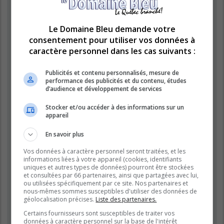
« https://www.domainebleu.ca »), vous acceptez d’être légalement
responsable des conditions suivantes. Si vous n’acceptez pas d’être
légalement responsable de toutes les conditions suivantes, veuillez ne
pas utiliser et accéder à « LE DOMAINE BLEU ». Nous pouvons modifier
Le Domaine Bleu demande votre
ces conditions à n’importe quel moment et nous essaierons de vous
consentement pour utiliser vos données à
informer de ces modifications, bien que nous vous conseillons de vérifier
caractère personnel dans les cas suivants :
régulièrement par vous-même. En effet, si vous continuez à participer à
« LE DOMAINE BLEU » après que des modifications aient été effectuées,
vous acceptez d’être légalement responsable des conditions modifiées et
Publicités et contenu personnalisés, mesure de
mises à jour.
performance des publicités et du contenu, études
d’audience et développement de services
Nos forums sont développés par phpBB (désignés ci-après par « logiciel
phpBB » et « phpBB Limited ») qui est un logiciel de forum de discussions
Stocker et/ou accéder à des informations sur un
déclaré sous la «
licence publique générale GNU 2.0
» et qui peut être
appareil
téléchargé sur
le site de phpBB
(en anglais). Le logiciel phpBB a pour
seul but de faciliter les discussions sur internet et phpBB Limited ne peut
En savoir plus
en aucun cas être tenu comme responsable de la conduite et du contenu
que nous acceptons et que nous n’acceptons pas. Pour plus
Vos données à caractère personnel seront traitées, et les
d’informations concernant phpBB, veuillez consulter
le site de phpBB
informations liées à votre appareil (cookies, identifiants
(en anglais).
uniques et autres types de données) pourront être stockées
et consultées par 66 partenaires, ainsi que partagées avec lui,
Vous acceptez de ne publier aucun contenu à caractère abusif, obscène,
ou utilisées spécifiquement par ce site. Nos partenaires et
vulgaire, diffamatoire, choquant, menaçant, pornographique, etc. qui
nous-mêmes sommes susceptibles d'utiliser des données de
pourrait transgresser la législation de votre pays, du pays dans lequel le
géolocalisation précises.
Liste des partenaires.
serveur de « LE DOMAINE BLEU » est hébergé ou encore la loi
Certains fournisseurs sont susceptibles de traiter vos
internationale. Si vous ne respectez pas ces dispositions, vous vous
données à caractère personnel sur la base de l'intérêt
exposez à un bannissement immédiat et définitif et nous nous réservons