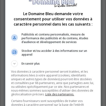
« https://www.domainebleu.ca »), vous acceptez d’être légalement
responsable des conditions suivantes. Si vous n’acceptez pas d’être
légalement responsable de toutes les conditions suivantes, veuillez ne
pas utiliser et accéder à « LE DOMAINE BLEU ». Nous pouvons modifier
Le Domaine Bleu demande votre
ces conditions à n’importe quel moment et nous essaierons de vous
consentement pour utiliser vos données à
informer de ces modifications, bien que nous vous conseillons de vérifier
caractère personnel dans les cas suivants :
régulièrement par vous-même. En effet, si vous continuez à participer à
« LE DOMAINE BLEU » après que des modifications aient été effectuées,
vous acceptez d’être légalement responsable des conditions modifiées et
Publicités et contenu personnalisés, mesure de
mises à jour.
performance des publicités et du contenu, études
d’audience et développement de services
Nos forums sont développés par phpBB (désignés ci-après par « logiciel
phpBB » et « phpBB Limited ») qui est un logiciel de forum de discussions
Stocker et/ou accéder à des informations sur un
déclaré sous la «
licence publique générale GNU 2.0
» et qui peut être
appareil
téléchargé sur
le site de phpBB
(en anglais). Le logiciel phpBB a pour
seul but de faciliter les discussions sur internet et phpBB Limited ne peut
En savoir plus
en aucun cas être tenu comme responsable de la conduite et du contenu
que nous acceptons et que nous n’acceptons pas. Pour plus
Vos données à caractère personnel seront traitées, et les
d’informations concernant phpBB, veuillez consulter
le site de phpBB
informations liées à votre appareil (cookies, identifiants
(en anglais).
uniques et autres types de données) pourront être stockées
et consultées par 66 partenaires, ainsi que partagées avec lui,
Vous acceptez de ne publier aucun contenu à caractère abusif, obscène,
ou utilisées spécifiquement par ce site. Nos partenaires et
vulgaire, diffamatoire, choquant, menaçant, pornographique, etc. qui
nous-mêmes sommes susceptibles d'utiliser des données de
pourrait transgresser la législation de votre pays, du pays dans lequel le
géolocalisation précises.
Liste des partenaires.
serveur de « LE DOMAINE BLEU » est hébergé ou encore la loi
Certains fournisseurs sont susceptibles de traiter vos
internationale. Si vous ne respectez pas ces dispositions, vous vous
données à caractère personnel sur la base de l'intérêt
exposez à un bannissement immédiat et définitif et nous nous réservons