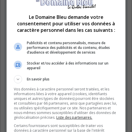
« https://www.domainebleu.ca »), vous acceptez d’être légalement
responsable des conditions suivantes. Si vous n’acceptez pas d’être
légalement responsable de toutes les conditions suivantes, veuillez ne
pas utiliser et accéder à « LE DOMAINE BLEU ». Nous pouvons modifier
Le Domaine Bleu demande votre
ces conditions à n’importe quel moment et nous essaierons de vous
consentement pour utiliser vos données à
informer de ces modifications, bien que nous vous conseillons de vérifier
caractère personnel dans les cas suivants :
régulièrement par vous-même. En effet, si vous continuez à participer à
« LE DOMAINE BLEU » après que des modifications aient été effectuées,
vous acceptez d’être légalement responsable des conditions modifiées et
Publicités et contenu personnalisés, mesure de
mises à jour.
performance des publicités et du contenu, études
d’audience et développement de services
Nos forums sont développés par phpBB (désignés ci-après par « logiciel
phpBB » et « phpBB Limited ») qui est un logiciel de forum de discussions
Stocker et/ou accéder à des informations sur un
déclaré sous la «
licence publique générale GNU 2.0
» et qui peut être
appareil
téléchargé sur
le site de phpBB
(en anglais). Le logiciel phpBB a pour
seul but de faciliter les discussions sur internet et phpBB Limited ne peut
En savoir plus
en aucun cas être tenu comme responsable de la conduite et du contenu
que nous acceptons et que nous n’acceptons pas. Pour plus
Vos données à caractère personnel seront traitées, et les
d’informations concernant phpBB, veuillez consulter
le site de phpBB
informations liées à votre appareil (cookies, identifiants
(en anglais).
uniques et autres types de données) pourront être stockées
et consultées par 66 partenaires, ainsi que partagées avec lui,
Vous acceptez de ne publier aucun contenu à caractère abusif, obscène,
ou utilisées spécifiquement par ce site. Nos partenaires et
vulgaire, diffamatoire, choquant, menaçant, pornographique, etc. qui
nous-mêmes sommes susceptibles d'utiliser des données de
pourrait transgresser la législation de votre pays, du pays dans lequel le
géolocalisation précises.
Liste des partenaires.
serveur de « LE DOMAINE BLEU » est hébergé ou encore la loi
Certains fournisseurs sont susceptibles de traiter vos
internationale. Si vous ne respectez pas ces dispositions, vous vous
données à caractère personnel sur la base de l'intérêt
exposez à un bannissement immédiat et définitif et nous nous réservons