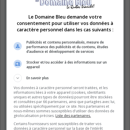
« https://www.domainebleu.ca »), vous acceptez d’être légalement
responsable des conditions suivantes. Si vous n’acceptez pas d’être
légalement responsable de toutes les conditions suivantes, veuillez ne
pas utiliser et accéder à « LE DOMAINE BLEU ». Nous pouvons modifier
Le Domaine Bleu demande votre
ces conditions à n’importe quel moment et nous essaierons de vous
consentement pour utiliser vos données à
informer de ces modifications, bien que nous vous conseillons de vérifier
caractère personnel dans les cas suivants :
régulièrement par vous-même. En effet, si vous continuez à participer à
« LE DOMAINE BLEU » après que des modifications aient été effectuées,
vous acceptez d’être légalement responsable des conditions modifiées et
Publicités et contenu personnalisés, mesure de
mises à jour.
performance des publicités et du contenu, études
d’audience et développement de services
Nos forums sont développés par phpBB (désignés ci-après par « logiciel
phpBB » et « phpBB Limited ») qui est un logiciel de forum de discussions
Stocker et/ou accéder à des informations sur un
déclaré sous la «
licence publique générale GNU 2.0
» et qui peut être
appareil
téléchargé sur
le site de phpBB
(en anglais). Le logiciel phpBB a pour
seul but de faciliter les discussions sur internet et phpBB Limited ne peut
En savoir plus
en aucun cas être tenu comme responsable de la conduite et du contenu
que nous acceptons et que nous n’acceptons pas. Pour plus
Vos données à caractère personnel seront traitées, et les
d’informations concernant phpBB, veuillez consulter
le site de phpBB
informations liées à votre appareil (cookies, identifiants
(en anglais).
uniques et autres types de données) pourront être stockées
et consultées par 66 partenaires, ainsi que partagées avec lui,
Vous acceptez de ne publier aucun contenu à caractère abusif, obscène,
ou utilisées spécifiquement par ce site. Nos partenaires et
vulgaire, diffamatoire, choquant, menaçant, pornographique, etc. qui
nous-mêmes sommes susceptibles d'utiliser des données de
pourrait transgresser la législation de votre pays, du pays dans lequel le
géolocalisation précises.
Liste des partenaires.
serveur de « LE DOMAINE BLEU » est hébergé ou encore la loi
Certains fournisseurs sont susceptibles de traiter vos
internationale. Si vous ne respectez pas ces dispositions, vous vous
données à caractère personnel sur la base de l'intérêt
exposez à un bannissement immédiat et définitif et nous nous réservons