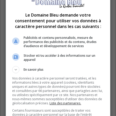
« https://www.domainebleu.ca »), vous acceptez d’être légalement
responsable des conditions suivantes. Si vous n’acceptez pas d’être
légalement responsable de toutes les conditions suivantes, veuillez ne
pas utiliser et accéder à « LE DOMAINE BLEU ». Nous pouvons modifier
Le Domaine Bleu demande votre
ces conditions à n’importe quel moment et nous essaierons de vous
consentement pour utiliser vos données à
informer de ces modifications, bien que nous vous conseillons de vérifier
caractère personnel dans les cas suivants :
régulièrement par vous-même. En effet, si vous continuez à participer à
« LE DOMAINE BLEU » après que des modifications aient été effectuées,
vous acceptez d’être légalement responsable des conditions modifiées et
Publicités et contenu personnalisés, mesure de
mises à jour.
performance des publicités et du contenu, études
d’audience et développement de services
Nos forums sont développés par phpBB (désignés ci-après par « logiciel
phpBB » et « phpBB Limited ») qui est un logiciel de forum de discussions
Stocker et/ou accéder à des informations sur un
déclaré sous la «
licence publique générale GNU 2.0
» et qui peut être
appareil
téléchargé sur
le site de phpBB
(en anglais). Le logiciel phpBB a pour
seul but de faciliter les discussions sur internet et phpBB Limited ne peut
En savoir plus
en aucun cas être tenu comme responsable de la conduite et du contenu
que nous acceptons et que nous n’acceptons pas. Pour plus
Vos données à caractère personnel seront traitées, et les
d’informations concernant phpBB, veuillez consulter
le site de phpBB
informations liées à votre appareil (cookies, identifiants
(en anglais).
uniques et autres types de données) pourront être stockées
et consultées par 66 partenaires, ainsi que partagées avec lui,
Vous acceptez de ne publier aucun contenu à caractère abusif, obscène,
ou utilisées spécifiquement par ce site. Nos partenaires et
vulgaire, diffamatoire, choquant, menaçant, pornographique, etc. qui
nous-mêmes sommes susceptibles d'utiliser des données de
pourrait transgresser la législation de votre pays, du pays dans lequel le
géolocalisation précises.
Liste des partenaires.
serveur de « LE DOMAINE BLEU » est hébergé ou encore la loi
Certains fournisseurs sont susceptibles de traiter vos
internationale. Si vous ne respectez pas ces dispositions, vous vous
données à caractère personnel sur la base de l'intérêt
exposez à un bannissement immédiat et définitif et nous nous réservons