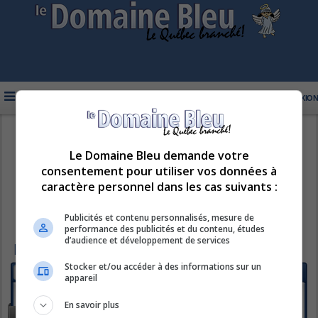
FAQ
INSCRIPTION
CONNEXION
R
LE DOMAINE BLEU
RÈGLEMENTS DU FORUM
Le Domaine Bleu demande votre
e
consentement pour utiliser vos données à
c
caractère personnel dans les cas suivants :
h
e
Publicités et contenu personnalisés, mesure de
r
performance des publicités et du contenu, études
d’audience et développement de services
c
RÈGLEMENTS DU FORUM
h
Stocker et/ou accéder à des informations sur un
FORUM
appareil
e
À LIRE PAR TOUS LES FORUMEURS
r
En savoir plus
Section de choix du débutant ou de celui qui veut tout savoir en
ce qui concerne le Domaine Bleu, cette section a pour but