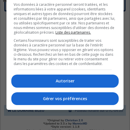
premier de vous informer. Prenez le temps…
Vos données à caractère personnel seront traitées, et les
Sujets :
19
informations liées à votre appareil (cookies, identifiants
uniques et autres types de données) pourront être stockées
Aller
et consultées par 66 partenaires, ainsi que partagées avec lui,
ou utilisées spécifiquement par ce site. Nos partenaires et
nous-mêmes sommes susceptibles d'utiliser des données de
géolocalisation précises.
Liste des partenaires.
Certains fournisseurs sont susceptibles de traiter vos
données à caractère personnel sur la base de l'intérêt
légitime. Vous pouvez vous y opposer en gérant vos options
ci-dessous. Recherchez un lien en bas de cette page ou dans
le menu du site pour gérer ou retirer votre consentement
dans les paramètres des cookies et de confidentialité.
Autoriser
Gérer vos préférences
LE DOMAINE BLEU
Fuseau horaire sur
UTC-04:00
*
Original by
Christian 2.0
*
Updated to 3.3.x by
MannixMD
*
Style version: 1.1.8