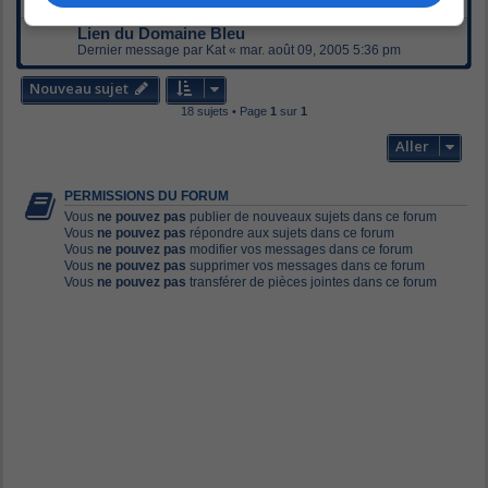
Dernier message par
Kat
«
mar. août 09, 2005 5:41 pm
Lien du Domaine Bleu
Dernier message par
Kat
«
mar. août 09, 2005 5:36 pm
Nouveau sujet
18 sujets • Page
1
sur
1
Aller
PERMISSIONS DU FORUM
Vous
ne pouvez pas
publier de nouveaux sujets dans ce forum
Vous
ne pouvez pas
répondre aux sujets dans ce forum
Vous
ne pouvez pas
modifier vos messages dans ce forum
Vous
ne pouvez pas
supprimer vos messages dans ce forum
Vous
ne pouvez pas
transférer de pièces jointes dans ce forum