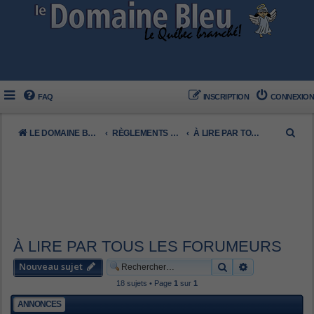
FAQ
INSCRIPTION
CONNEXION
R
LE DOMAINE BLEU
RÈGLEMENTS DU FORUM
À LIRE PAR TOUS LES FORUMEURS
e
c
h
e
r
c
À LIRE PAR TOUS LES FORUMEURS
h
Nouveau sujet
Rechercher
Recherche av
e
18 sujets • Page
1
sur
1
r
ANNONCES