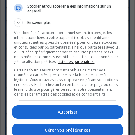
Dernier message par
Kat
«
mer. sept. 07, 2005 5:49 pm
Stocker et/ou accéder à des informations sur un
appareil
Le Domaine Bleu n'est pas responsable...
Dernier message par
Kat
«
mar. août 09, 2005 7:11 pm
En savoir plus
Pour les nouveaux inscrits!
Dernier message par
Kat
«
mar. août 09, 2005 6:42 pm
Vos données à caractère personnel seront traitées, et les
informations liées à votre appareil (cookies, identifiants
Règlements sur le contenu
uniques et autres types de données) pourront être stockées
Dernier message par
Kat
«
mar. août 09, 2005 6:36 pm
et consultées par 66 partenaires, ainsi que partagées avec lui,
Publicité
ou utilisées spécifiquement par ce site. Nos partenaires et
Dernier message par
Kat
«
mar. août 09, 2005 6:33 pm
nous-mêmes sommes susceptibles d'utiliser des données de
géolocalisation précises.
Liste des partenaires.
Avatars, Signatures et Images
Dernier message par
Kat
«
mar. août 09, 2005 6:24 pm
Certains fournisseurs sont susceptibles de traiter vos
données à caractère personnel sur la base de l'intérêt
Vol de bande passante
légitime. Vous pouvez vous y opposer en gérant vos options
Dernier message par
Kat
«
mar. août 09, 2005 6:14 pm
ci-dessous. Recherchez un lien en bas de cette page ou dans
le menu du site pour gérer ou retirer votre consentement
Illégalités
dans les paramètres des cookies et de confidentialité.
Dernier message par
Kat
«
mar. août 09, 2005 6:03 pm
Votre Pseudo (ou Nick)
Dernier message par
Kat
«
mar. août 09, 2005 5:50 pm
Autoriser
Multi-Nicks (ou Multi-Pseudos)
Dernier message par
Kat
«
mar. août 09, 2005 5:46 pm
Gérer vos préférences
Questions techniques