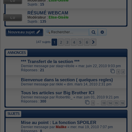
Modérateur :
Elise-Gisèle
Sujets :
15
RÉSUMÉ WEBCAM
Modérateur :
Elise-Gisèle
Sujets :
135
Nouveau sujet
Rechercher
Recherche av
1
2
3
4
5
6
Suivant
147 sujets
ANNONCES
*** Transfert de la section ***
Dernier message par
staqr=étoile
«
mar. juin 22, 2010 9:03 pm
Réponses :
21
1
2
Bienvenue dans la section ( quelques regles)
Dernier message par
rikiki
«
dim. mars 14, 2010 2:31 pm
Tous les articles sur Big Brother ICI
Dernier message par
Robertito_
«
mar. juin 01, 2010 9:21 pm
Réponses :
300
1
13
14
15
16
…
SUJETS
Mise au point : La fonction SPOILER
Dernier message par
Malike
«
mer. mai 19, 2010 7:07 pm
Réponses :
8