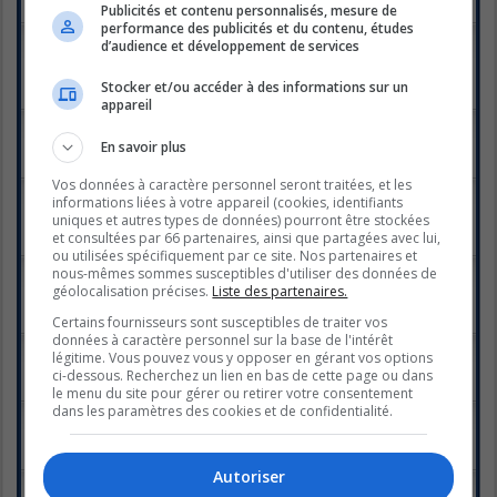
Publicités et contenu personnalisés, mesure de
Réponses :
7
performance des publicités et du contenu, études
Auriez-vous aimé voir Sandra plus longtemps
d’audience et développement de services
dans B&B?
Dernier message par
spid
«
mar. juin 08, 2010 4:39 pm
Stocker et/ou accéder à des informations sur un
Réponses :
20
1
2
appareil
oubliez big brother 2
Dernier message par
Panda
«
dim. juin 06, 2010 1:00 am
En savoir plus
Réponses :
27
1
2
Vos données à caractère personnel seront traitées, et les
Le sombrero d'immunité / le topic le plus inutile de
informations liées à votre appareil (cookies, identifiants
BBQ
uniques et autres types de données) pourront être stockées
Dernier message par
x-superficial-x
«
mar. mai 25, 2010 6:36 pm
et consultées par 66 partenaires, ainsi que partagées avec lui,
Réponses :
13
ou utilisées spécifiquement par ce site. Nos partenaires et
BB, GALLA communication, Cegep Andre
nous-mêmes sommes susceptibles d'utiliser des données de
Laurendeau
géolocalisation précises.
Liste des partenaires.
Dernier message par
Bloopie
«
dim. mai 23, 2010 3:09 pm
Certains fournisseurs sont susceptibles de traiter vos
Réponses :
9
données à caractère personnel sur la base de l'intérêt
Cotes d'écoutes
légitime. Vous pouvez vous y opposer en gérant vos options
Dernier message par
Karkwa3
«
jeu. mai 20, 2010 8:12 am
ci-dessous. Recherchez un lien en bas de cette page ou dans
Réponses :
85
1
2
3
4
5
le menu du site pour gérer ou retirer votre consentement
dans les paramètres des cookies et de confidentialité.
Josée...
Dernier message par
toutite2010
«
mer. mai 19, 2010 7:16 pm
Réponses :
61
1
2
3
4
Autoriser
La finale the BBQ