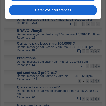
Dernier message par
Kalena
«
mar. mai 18, 2010 11:02 am
Réponses :
23
1
2
Gérer vos préférences
La grenade (ou comment BBQ s'autodétruit
chaque semaine)
Dernier message par
Zarmela
«
mar. mai 18, 2010 10:33 am
Réponses :
223
1
9
10
11
12
…
BRAVO Vinny!!!
Dernier message par
bluebunny27
«
lun. mai 17, 2010 11:38 pm
Réponses :
15
Qui as le plus besoin du 100,000$ ?
Dernier message par
Bloopie
«
dim. mai 16, 2010 11:30 pm
Réponses :
89
1
2
3
4
5
Prédictions
Dernier message par
cacs
«
dim. mai 16, 2010 6:58 pm
Réponses :
64
1
2
3
4
qui sont vos 3 préférés?
Dernier message par
Zarmela
«
dim. mai 16, 2010 6:53 pm
Réponses :
159
1
5
6
7
8
…
Qui sera l'exclu du vote??
Dernier message par
MsPontchartrain
«
dim. mai 16, 2010 6:39
pm
Réponses :
80
1
2
3
4
5
Guyaume l'analyste