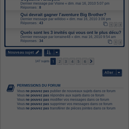
Dernier message par
Visine
«
dim. mai 16, 2010 5:07 pm
Réponses :
8
Qui devrait gagner l'aventure Big Brother?
Dernier message par
willdoo
«
dim. mai 16, 2010 3:06 pm
Réponses :
43
1
2
3
Quels sont les 3 invités qui vous ont le plus décu?
Dernier message par
lorraine48
«
dim. mai 16, 2010 9:54 am
Réponses :
34
1
2
Nouveau sujet
1
2
3
4
5
6
Suivant
147 sujets
Aller
PERMISSIONS DU FORUM
Vous
ne pouvez pas
publier de nouveaux sujets dans ce forum
Vous
ne pouvez pas
répondre aux sujets dans ce forum
Vous
ne pouvez pas
modifier vos messages dans ce forum
Vous
ne pouvez pas
supprimer vos messages dans ce forum
Vous
ne pouvez pas
transférer de pièces jointes dans ce forum