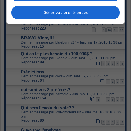
Dernier message par
Kalena
«
mar. mai 18, 2010 11:02 am
Réponses :
23
1
2
Gérer vos préférences
La grenade (ou comment BBQ s'autodétruit
chaque semaine)
Dernier message par
Zarmela
«
mar. mai 18, 2010 10:33 am
Réponses :
223
1
9
10
11
12
…
BRAVO Vinny!!!
Dernier message par
bluebunny27
«
lun. mai 17, 2010 11:38 pm
Réponses :
15
Qui as le plus besoin du 100,000$ ?
Dernier message par
Bloopie
«
dim. mai 16, 2010 11:30 pm
Réponses :
89
1
2
3
4
5
Prédictions
Dernier message par
cacs
«
dim. mai 16, 2010 6:58 pm
Réponses :
64
1
2
3
4
qui sont vos 3 préférés?
Dernier message par
Zarmela
«
dim. mai 16, 2010 6:53 pm
Réponses :
159
1
5
6
7
8
…
Qui sera l'exclu du vote??
Dernier message par
MsPontchartrain
«
dim. mai 16, 2010 6:39
pm
Réponses :
80
1
2
3
4
5
Guyaume l'analyste