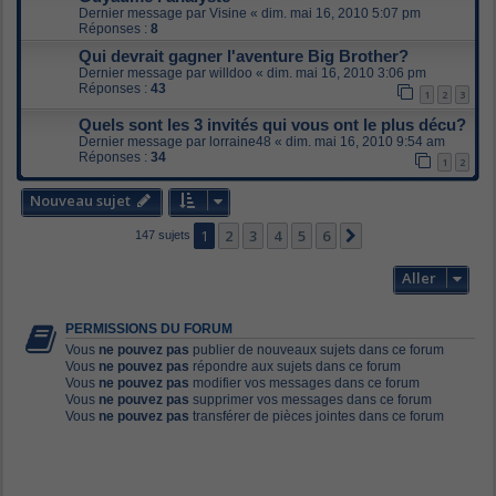
Dernier message par
Visine
«
dim. mai 16, 2010 5:07 pm
Réponses :
8
Qui devrait gagner l'aventure Big Brother?
Dernier message par
willdoo
«
dim. mai 16, 2010 3:06 pm
Réponses :
43
1
2
3
Quels sont les 3 invités qui vous ont le plus décu?
Dernier message par
lorraine48
«
dim. mai 16, 2010 9:54 am
Réponses :
34
1
2
Nouveau sujet
1
2
3
4
5
6
Suivant
147 sujets
Aller
PERMISSIONS DU FORUM
Vous
ne pouvez pas
publier de nouveaux sujets dans ce forum
Vous
ne pouvez pas
répondre aux sujets dans ce forum
Vous
ne pouvez pas
modifier vos messages dans ce forum
Vous
ne pouvez pas
supprimer vos messages dans ce forum
Vous
ne pouvez pas
transférer de pièces jointes dans ce forum