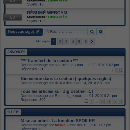
Modérateur :
Elise-Gisèle
Sujets :
15
RÉSUMÉ WEBCAM
Modérateur :
Elise-Gisèle
Sujets :
135
Nouveau sujet
Rechercher
Recherche av
1
2
3
4
5
6
Suivant
147 sujets
ANNONCES
*** Transfert de la section ***
Dernier message par
staqr=étoile
«
mar. juin 22, 2010 9:03 pm
Réponses :
21
1
2
Bienvenue dans la section ( quelques regles)
Dernier message par
rikiki
«
dim. mars 14, 2010 2:31 pm
Tous les articles sur Big Brother ICI
Dernier message par
Robertito_
«
mar. juin 01, 2010 9:21 pm
Réponses :
300
1
13
14
15
16
…
SUJETS
Mise au point : La fonction SPOILER
Dernier message par
Malike
«
mer. mai 19, 2010 7:07 pm
Réponses :
8