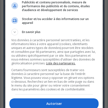
Publicités et contenu personnalisés, mesure de
Réponses :
7
performance des publicités et du contenu, études
Auriez-vous aimé voir Sandra plus longtemps
d’audience et développement de services
dans B&B?
Dernier message par
spid
«
mar. juin 08, 2010 4:39 pm
Stocker et/ou accéder à des informations sur un
Réponses :
20
1
2
appareil
oubliez big brother 2
Dernier message par
Panda
«
dim. juin 06, 2010 1:00 am
En savoir plus
Réponses :
27
1
2
Vos données à caractère personnel seront traitées, et les
Le sombrero d'immunité / le topic le plus inutile de
informations liées à votre appareil (cookies, identifiants
BBQ
uniques et autres types de données) pourront être stockées
Dernier message par
x-superficial-x
«
mar. mai 25, 2010 6:36 pm
et consultées par 66 partenaires, ainsi que partagées avec lui,
Réponses :
13
ou utilisées spécifiquement par ce site. Nos partenaires et
BB, GALLA communication, Cegep Andre
nous-mêmes sommes susceptibles d'utiliser des données de
Laurendeau
géolocalisation précises.
Liste des partenaires.
Dernier message par
Bloopie
«
dim. mai 23, 2010 3:09 pm
Certains fournisseurs sont susceptibles de traiter vos
Réponses :
9
données à caractère personnel sur la base de l'intérêt
Cotes d'écoutes
légitime. Vous pouvez vous y opposer en gérant vos options
Dernier message par
Karkwa3
«
jeu. mai 20, 2010 8:12 am
ci-dessous. Recherchez un lien en bas de cette page ou dans
Réponses :
85
1
2
3
4
5
le menu du site pour gérer ou retirer votre consentement
dans les paramètres des cookies et de confidentialité.
Josée...
Dernier message par
toutite2010
«
mer. mai 19, 2010 7:16 pm
Réponses :
61
1
2
3
4
Autoriser
La finale the BBQ