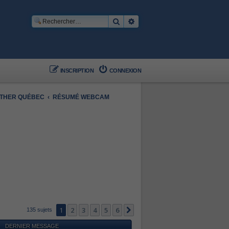
Rechercher
Recherche avancée
INSCRIPTION
CONNEXION
OTHER QUÉBEC
RÉSUMÉ WEBCAM
1
2
3
4
5
6
Suivant
135 sujets
DERNIER MESSAGE