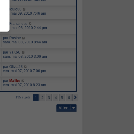
par
loulou8
dim. mai 09, 2010 7:46 am
par
Francinette
sam. mai 08, 2010 2:44 pm
par
Rosine
sam. mai 08, 2010 8:44 am
par
YaKoU
sam. mai 08, 2010 3:06 am
par
Olivia23
ven. mai 07, 2010 7:06 pm
par
Malike
ven. mai 07, 2010 8:23 am
1
2
3
4
5
6
Suivant
135 sujets
Aller