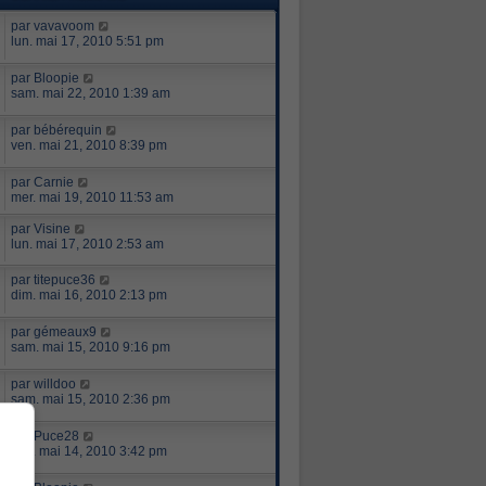
par
vavavoom
lun. mai 17, 2010 5:51 pm
par
Bloopie
sam. mai 22, 2010 1:39 am
par
bébérequin
ven. mai 21, 2010 8:39 pm
par
Carnie
mer. mai 19, 2010 11:53 am
par
Visine
lun. mai 17, 2010 2:53 am
par
titepuce36
dim. mai 16, 2010 2:13 pm
par
gémeaux9
sam. mai 15, 2010 9:16 pm
par
willdoo
sam. mai 15, 2010 2:36 pm
par
Puce28
ven. mai 14, 2010 3:42 pm