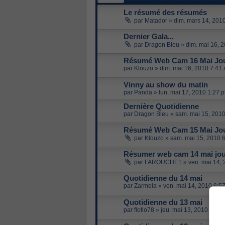
Le résumé des résumés
par
Matador
»
dim. mars 14, 201
Dernier Gala...
par
Dragon Bleu
»
dim. mai 16, 
Résumé Web Cam 16 Mai Jou
par
Klouzo
»
dim. mai 16, 2010 7:41
Vinny au show du matin
par
Panda
»
lun. mai 17, 2010 1:27 
Dernière Quotidienne
par
Dragon Bleu
»
sam. mai 15, 201
Résumé Web Cam 15 Mai Jou
par
Klouzo
»
sam. mai 15, 2010 
Résumer web cam 14 mai jo
par
FAROUCHE1
»
ven. mai 14,
Quotidienne du 14 mai
par
Zarmela
»
ven. mai 14, 2010 6:5
Quotidienne du 13 mai
par
floflo78
»
jeu. mai 13, 2010 6:54