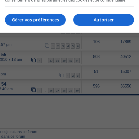
consentement dans les paramètres des cookies et de confidentialité.
1
2
3
4
 56
332
30323
5:27 am
1
13
14
15
16
17
…
Gérer vos préférences
Autoriser
63
14567
 pm
1
2
3
4
106
17869
6:57 pm
1
2
3
4
5
6
 55
803
40512
 2010 7:13 am
1
37
38
39
40
41
…
51
15007
5 pm
1
2
3
 54
596
36556
 5:40 am
1
26
27
28
29
30
…
 sujets dans ce forum
 dans ce forum