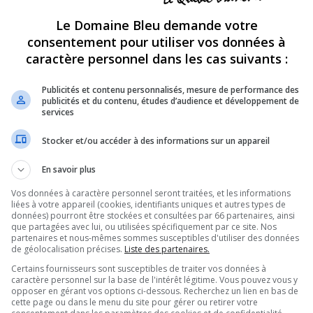
29
14762
 pm
1
2
Le Domaine Bleu demande votre
r 61
consentement pour utiliser vos données à
846
49244
:40 am
1
39
40
41
42
43
…
caractère personnel dans les cas suivants :
r 60
855
52603
 2010 7:26 am
1
39
40
41
42
43
…
Publicités et contenu personnalisés, mesure de performance des
publicités et du contenu, études d’audience et développement de
297
26304
services
 pm
1
11
12
13
14
15
…
jour 59
Stocker et/ou accéder à des informations sur un appareil
621
48412
 2010 8:02 am
1
28
29
30
31
32
…
En savoir plus
43
9153
 pm
1
2
3
Vos données à caractère personnel seront traitées, et les informations
 58
liées à votre appareil (cookies, identifiants uniques et autres types de
761
37381
:12 am
données) pourront être stockées et consultées par 66 partenaires, ainsi
1
35
36
37
38
39
…
que partagées avec lui, ou utilisées spécifiquement par ce site. Nos
partenaires et nous-mêmes sommes susceptibles d'utiliser des données
53
19884
 pm
de géolocalisation précises.
Liste des partenaires.
1
2
3
Certains fournisseurs sont susceptibles de traiter vos données à
s 57
890
38650
caractère personnel sur la base de l'intérêt légitime. Vous pouvez vous y
 2010 6:59 am
1
41
42
43
44
45
…
opposer en gérant vos options ci-dessous. Recherchez un lien en bas de
cette page ou dans le menu du site pour gérer ou retirer votre
ès show plate
73
12793
6 pm