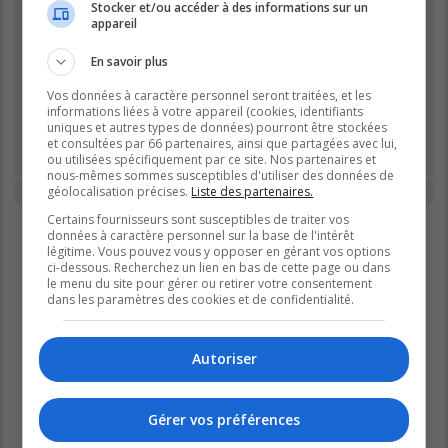
Stocker et/ou accéder à des informations sur un
appareil
Mot de passe :
En savoir plus
Se souvenir de moi
Vos données à caractère personnel seront traitées, et les
Masquer ma présence lors de cette session
informations liées à votre appareil (cookies, identifiants
uniques et autres types de données) pourront être stockées
et consultées par 66 partenaires, ainsi que partagées avec lui,
ou utilisées spécifiquement par ce site. Nos partenaires et
nous-mêmes sommes susceptibles d'utiliser des données de
géolocalisation précises.
Liste des partenaires.
Cette catégorie ne contient aucun forum.
Certains fournisseurs sont susceptibles de traiter vos
Aller
données à caractère personnel sur la base de l'intérêt
légitime. Vous pouvez vous y opposer en gérant vos options
ci-dessous. Recherchez un lien en bas de cette page ou dans
le menu du site pour gérer ou retirer votre consentement
dans les paramètres des cookies et de confidentialité.
Autoriser
Gérer vos préférences