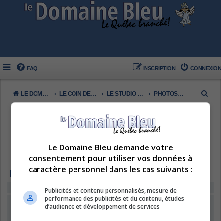
FAQ
INSCRIPTION
CONNEXION
R
LE DOMAINE BLEU
LE COIN DES MEMBRES
LE STUDIO DE PHOTOS
PHOTOS DU JOUR
e
c
h
e
Le Domaine Bleu demande votre
consentement pour utiliser vos données à
r
caractère personnel dans les cas suivants :
c
PHOTOS DU JOUR
h
Vous ne pouvez pas voir ou consulter les sujets de ce forum.
Publicités et contenu personnalisés, mesure de
e
performance des publicités et du contenu, études
CONNEXION
•
INSCRIPTION
d’audience et développement de services
r
Nom d’utilisateur :