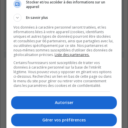
Stocker et/ou accéder à des informations sur un
appareil
Mot de passe :
En savoir plus
Se souvenir de moi
Vos données à caractère personnel seront traitées, et les
Masquer ma présence lors de cette session
informations liées à votre appareil (cookies, identifiants
uniques et autres types de données) pourront être stockées
et consultées par 66 partenaires, ainsi que partagées avec lui,
ou utilisées spécifiquement par ce site. Nos partenaires et
nous-mêmes sommes susceptibles d'utiliser des données de
géolocalisation précises.
Liste des partenaires.
Cette catégorie ne contient aucun forum.
Certains fournisseurs sont susceptibles de traiter vos
Aller
données à caractère personnel sur la base de l'intérêt
légitime. Vous pouvez vous y opposer en gérant vos options
ci-dessous. Recherchez un lien en bas de cette page ou dans
le menu du site pour gérer ou retirer votre consentement
dans les paramètres des cookies et de confidentialité.
Autoriser
Gérer vos préférences