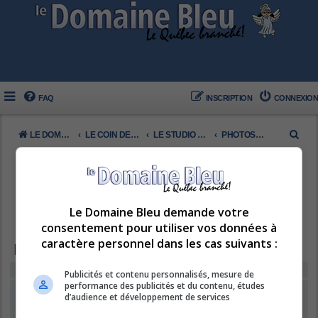
FAQ
INSCRIPTION
CONNEXION
R
LE DOMAINE BLEU
LE COIN DES MEMBRES
LE STUDIO DE PHOTOS
PHOTOS DU JOUR
e
c
h
e
Le Domaine Bleu demande votre
consentement pour utiliser vos données à
r
caractère personnel dans les cas suivants :
c
PHOTOS DU JOUR
h
Vous ne pouvez pas voir ou consulter les sujets de ce forum.
Publicités et contenu personnalisés, mesure de
e
performance des publicités et du contenu, études
CONNEXION
•
INSCRIPTION
d’audience et développement de services
r
Nom d’utilisateur :