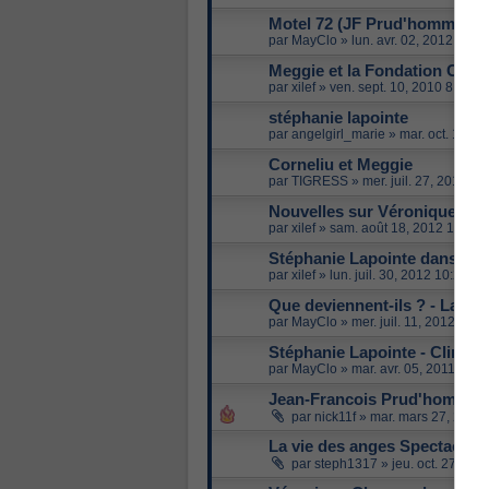
Motel 72 (JF Prud'homme)
par
MayClo
»
lun. avr. 02, 2012 12:4
Meggie et la Fondation Char
par
xilef
»
ven. sept. 10, 2010 8:56 p
stéphanie lapointe
par
angelgirl_marie
»
mar. oct. 16, 
Corneliu et Meggie
par
TIGRESS
»
mer. juil. 27, 2011 1
Nouvelles sur Véronique Cl
par
xilef
»
sam. août 18, 2012 10:27
Stéphanie Lapointe dans le f
par
xilef
»
lun. juil. 30, 2012 10:24 p
Que deviennent-ils ? - La Se
par
MayClo
»
mer. juil. 11, 2012 10:
Stéphanie Lapointe - Clin d'
par
MayClo
»
mar. avr. 05, 2011 11:
Jean-Francois Prud'homme 
par
nick11f
»
mar. mars 27, 2012
La vie des anges Spectacle th
par
steph1317
»
jeu. oct. 27, 20