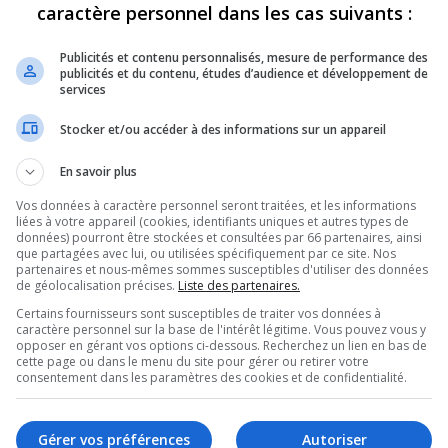
caractère personnel dans les cas suivants :
1
7798
1 pm
Publicités et contenu personnalisés, mesure de performance des
les Guindon
10
9949
publicités et du contenu, études d’audience et développement de
m
services
6
4688
2012 6:06 pm
Stocker et/ou accéder à des informations sur un appareil
19
18002
2:41 pm
En savoir plus
aveau
0
5662
Vos données à caractère personnel seront traitées, et les informations
 pm
liées à votre appareil (cookies, identifiants uniques et autres types de
données) pourront être stockées et consultées par 66 partenaires, ainsi
ilm Liverpool
3
4811
que partagées avec lui, ou utilisées spécifiquement par ce site. Nos
m
partenaires et nous-mêmes sommes susceptibles d'utiliser des données
maine
de géolocalisation précises.
Liste des partenaires.
1
3756
31 pm
Certains fournisseurs sont susceptibles de traiter vos données à
Oeil Aout 2012
caractère personnel sur la base de l'intérêt légitime. Vous pouvez vous y
5
4092
52 pm
opposer en gérant vos options ci-dessous. Recherchez un lien en bas de
cette page ou dans le menu du site pour gérer ou retirer votre
à LA PIAZZA de Québec!
0
2746
consentement dans les paramètres des cookies et de confidentialité.
 2:44 pm
éatre st-denis !
10
6868
11 7:21 pm
Gérer vos préférences
Autoriser