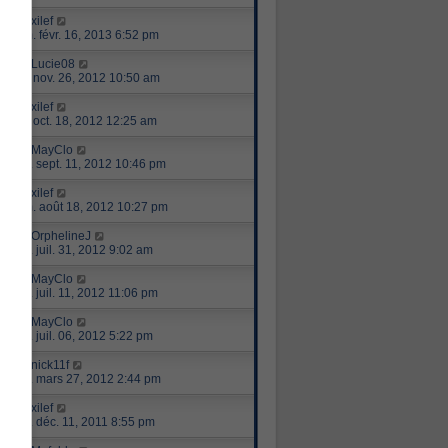
par
xilef
sam. févr. 16, 2013 6:52 pm
par
Lucie08
lun. nov. 26, 2012 10:50 am
par
xilef
jeu. oct. 18, 2012 12:25 am
par
MayClo
mar. sept. 11, 2012 10:46 pm
par
xilef
sam. août 18, 2012 10:27 pm
par
OrphelineJ
mar. juil. 31, 2012 9:02 am
par
MayClo
mer. juil. 11, 2012 11:06 pm
par
MayClo
ven. juil. 06, 2012 5:22 pm
par
nick11f
mar. mars 27, 2012 2:44 pm
par
xilef
dim. déc. 11, 2011 8:55 pm