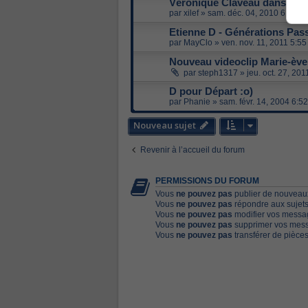
Véronique Claveau dans "201
par
xilef
»
sam. déc. 04, 2010 6:40 p
Etienne D - Générations Pass
par
MayClo
»
ven. nov. 11, 2011 5:5
Nouveau videoclip Marie-ève
par
steph1317
»
jeu. oct. 27, 20
D pour Départ :o)
par
Phanie
»
sam. févr. 14, 2004 6:5
Nouveau sujet
Revenir à l’accueil du forum
PERMISSIONS DU FORUM
Vous
ne pouvez pas
publier de nouveaux
Vous
ne pouvez pas
répondre aux sujets
Vous
ne pouvez pas
modifier vos messa
Vous
ne pouvez pas
supprimer vos mess
Vous
ne pouvez pas
transférer de pièces