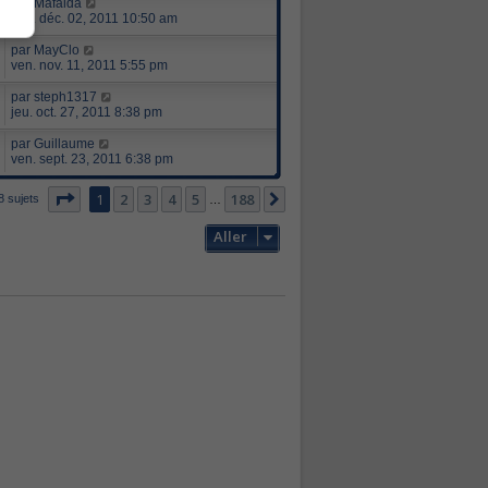
par
Mafalda
ven. déc. 02, 2011 10:50 am
par
MayClo
ven. nov. 11, 2011 5:55 pm
par
steph1317
jeu. oct. 27, 2011 8:38 pm
par
Guillaume
ven. sept. 23, 2011 6:38 pm
Page
1
sur
188
1
2
3
4
5
188
Suivant
8 sujets
…
Aller