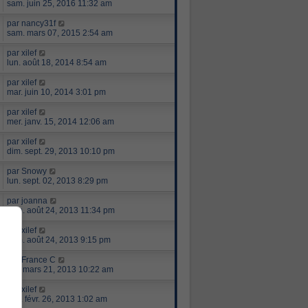
sam. juin 25, 2016 11:32 am
par
nancy31f
sam. mars 07, 2015 2:54 am
par
xilef
lun. août 18, 2014 8:54 am
par
xilef
mar. juin 10, 2014 3:01 pm
par
xilef
mer. janv. 15, 2014 12:06 am
par
xilef
dim. sept. 29, 2013 10:10 pm
par
Snowy
lun. sept. 02, 2013 8:29 pm
par
joanna
sam. août 24, 2013 11:34 pm
par
xilef
sam. août 24, 2013 9:15 pm
par
France C
jeu. mars 21, 2013 10:22 am
par
xilef
mar. févr. 26, 2013 1:02 am