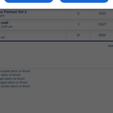
0 revue et corrigée"
2
3658
m
e Partout Vol 2
0
4103
5 pm
 coté
3
15427
11 8:09 am
16
8584
2 am
469
 sujets dans ce forum
 dans ce forum
ges dans ce forum
ages dans ce forum
 jointes dans ce forum