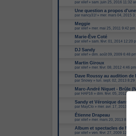
par
xilef
»
sam. juin 25, 2016 11:32 
Une question a propos d'une
par
nancy31f
»
mer. mars 04, 2015 3
Meggie
par
xilef
»
mer. mai 25, 2011 9:42 pm
Marie-Ève Coté
par
xilef
»
sam. févr. 01, 2014 12:20 
DJ Sandy
par
xilef
»
dim. août 09, 2009 6:48 p
Martin Giroux
par
xilef
»
mer. févr. 08, 2012 4:46 pm
Dave Roussy au audition de l
par
Snowy
»
lun. sept. 02, 2013 8:29
Marc-André Niquet - Brûle (
par
HAP16
»
dim. févr. 05, 2012 6:4
Sandy et Véronique dans Ha
par
MayClo
»
mer. avr. 17, 2013 7:1
Étienne Drapeau
par
xilef
»
mer. mars 20, 2013 8:20 p
Album et spectacles de Mari
par
xilef
»
ven. févr. 27, 2009 12:42 