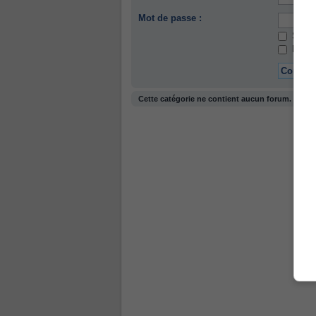
Mot de passe :
Se so
Masque
Cette catégorie ne contient aucun forum.