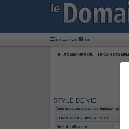
RACCOURCIS
FAQ
LE DOMAINE BLEU
LE COIN DES ME
STYLE DE VIE
Vous ne pouvez pas voir ou consulter les sujets
CONNEXION
•
INSCRIPTION
Nom d’utilisateur :