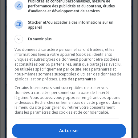
Publicités et contenu personnalisés, mesure de
Réponses :
52
1
2
3
performance des publicités et du contenu, études
d’audience et développement de services
Avez-vous un(e) préféré(e) jusqu'à maintenant?
Dernier message par
Malike
«
jeu. août 18, 2011 6:58 pm
Réponses :
79
1
2
3
4
Stocker et/ou accéder à des informations sur un
appareil
Où va la nourriture qui sert à l'émission?
Dernier message par
Fanfoi
«
lun. août 15, 2011 9:49 am
En savoir plus
Réponses :
9
Émission du 8 aout
Vos données à caractère personnel seront traitées, et les
Dernier message par
MsPontchartrain
«
mer. août 10, 2011 7:23
informations liées à votre appareil (cookies, identifiants
pm
uniques et autres types de données) pourront être stockées
Réponses :
40
1
2
3
et consultées par 66 partenaires, ainsi que partagées avec lui,
ou utilisées spécifiquement par ce site. Nos partenaires et
Émission du 1 Août
nous-mêmes sommes susceptibles d'utiliser des données de
Dernier message par
lagunna
«
lun. août 08, 2011 10:33 am
géolocalisation précises.
Liste des partenaires.
Réponses :
59
1
2
3
Certains fournisseurs sont susceptibles de traiter vos
Émission du 25 juillet
données à caractère personnel sur la base de l'intérêt
Dernier message par
MsPontchartrain
«
lun. août 01, 2011 9:05
légitime. Vous pouvez vous y opposer en gérant vos options
pm
ci-dessous. Recherchez un lien en bas de cette page ou dans
Réponses :
81
1
2
3
4
5
le menu du site pour gérer ou retirer votre consentement
dans les paramètres des cookies et de confidentialité.
Émission du 18 juillet 2011
Dernier message par
DePassage
«
dim. juil. 24, 2011 10:14 pm
Réponses :
71
1
2
3
4
Autoriser
Émission du 11 juillet
Dernier message par
DePassage
«
jeu. juil. 14, 2011 7:57 pm