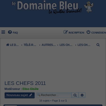
FAQ
INSCRIPTION
CONNEXION
R
LE DOMAINE BLEU
TÉLÉ-RÉALITÉ FRANCOPHONE
AUTRES (FRANCO)
LES CHEFS
LES CHEFS 2011
e
c
h
e
r
c
LES CHEFS 2011
h
Modérateur :
Elise-Gisèle
e
Nouveau sujet
Rechercher
Recherche av
r
16 sujets • Page
1
sur
1