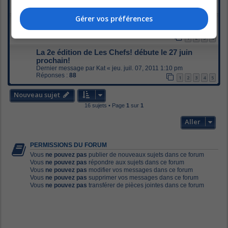
Réponses :
31
1
2
Gérer vos préférences
Émission du 4 juillet
Dernier message par
Carnie
«
ven. juil. 08, 2011 7:13 pm
Réponses :
63
1
2
3
4
La 2e édition de Les Chefs! débute le 27 juin
prochain!
Dernier message par
Kat
«
jeu. juil. 07, 2011 1:10 pm
Réponses :
88
1
2
3
4
5
Nouveau sujet
16 sujets • Page
1
sur
1
Aller
PERMISSIONS DU FORUM
Vous
ne pouvez pas
publier de nouveaux sujets dans ce forum
Vous
ne pouvez pas
répondre aux sujets dans ce forum
Vous
ne pouvez pas
modifier vos messages dans ce forum
Vous
ne pouvez pas
supprimer vos messages dans ce forum
Vous
ne pouvez pas
transférer de pièces jointes dans ce forum