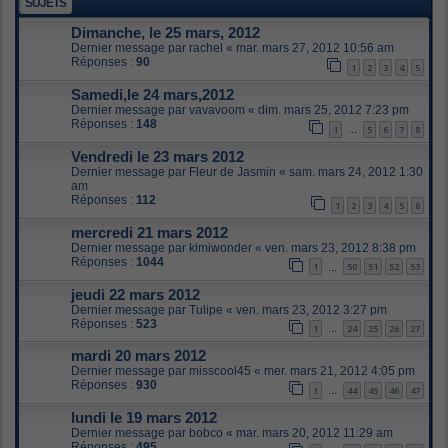
SUJETS
Dimanche, le 25 mars, 2012
Dernier message par
rachel
«
mar. mars 27, 2012 10:56 am
Réponses :
90
1
2
3
4
5
Samedi,le 24 mars,2012
Dernier message par
vavavoom
«
dim. mars 25, 2012 7:23 pm
Réponses :
148
1
5
6
7
8
…
Vendredi le 23 mars 2012
Dernier message par
Fleur de Jasmin
«
sam. mars 24, 2012 1:30
am
Réponses :
112
1
2
3
4
5
6
mercredi 21 mars 2012
Dernier message par
kimiwonder
«
ven. mars 23, 2012 8:38 pm
Réponses :
1044
1
50
51
52
53
…
jeudi 22 mars 2012
Dernier message par
Tulipe
«
ven. mars 23, 2012 3:27 pm
Réponses :
523
1
24
25
26
27
…
mardi 20 mars 2012
Dernier message par
misscool45
«
mer. mars 21, 2012 4:05 pm
Réponses :
930
1
44
45
46
47
…
lundi le 19 mars 2012
Dernier message par
bobco
«
mar. mars 20, 2012 11:29 am
Réponses :
495