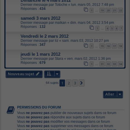
Dimanche le 4 mars 2012
Dernier message par
Totoche
«
lun. mars 05, 2012 7:48 pm
Réponses :
434
1
19
20
21
22
…
samedi 3 mars 2012
Dernier message par
maïkan
«
dim. mars 04, 2012 3:54 pm
Réponses :
132
1
4
5
6
7
…
Vendredi le 2 mars 2012
Dernier message par
liz
«
sam. mars 03, 2012 10:27 pm
Réponses :
347
1
15
16
17
18
…
jeudi le 1 mars 2012
Dernier message par
Stara
«
ven. mars 02, 2012 1:36 pm
Réponses :
679
1
31
32
33
34
…
Nouveau sujet
1
2
3
Suivant
64 sujets
Aller
PERMISSIONS DU FORUM
Vous
ne pouvez pas
publier de nouveaux sujets dans ce forum
Vous
ne pouvez pas
répondre aux sujets dans ce forum
Vous
ne pouvez pas
modifier vos messages dans ce forum
Vous
ne pouvez pas
supprimer vos messages dans ce forum