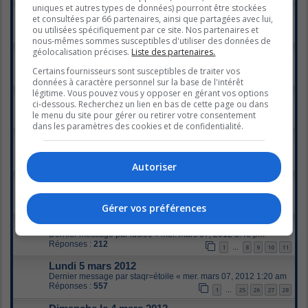
uniques et autres types de données) pourront être stockées
Dimanche 11 mars 2012
et consultées par 66 partenaires, ainsi que partagées avec lui,
Dernier message par
mergod
«
mar. mars 13, 2012 12:43 am
ou utilisées spécifiquement par ce site. Nos partenaires et
Réponses :
460
1
21
22
23
24
…
nous-mêmes sommes susceptibles d'utiliser des données de
géolocalisation précises.
Liste des partenaires.
Samedi le 10 mars 2012
Dernier message par
hechicera
«
dim. mars 11, 2012 7:48 am
Certains fournisseurs sont susceptibles de traiter vos
Réponses :
185
1
7
8
9
10
…
données à caractère personnel sur la base de l'intérêt
légitime. Vous pouvez vous y opposer en gérant vos options
Vendredi le 9 mars 2012
ci-dessous. Recherchez un lien en bas de cette page ou dans
Dernier message par
staqr=étoile
«
sam. mars 10, 2012 9:18 pm
le menu du site pour gérer ou retirer votre consentement
Réponses :
202
1
8
9
10
11
…
dans les paramètres des cookies et de confidentialité.
Jeudi 8 mars 2012
Dernier message par
vavavoom
«
sam. mars 10, 2012 3:02 am
Réponses :
708
1
33
34
35
36
…
Autoriser
mercredi, 7 mars 2012
Dernier message par
Sarah-Jane
«
jeu. mars 08, 2012 9:42 am
Réponses :
316
1
13
14
15
16
Gérer vos préférences
…
mardi le 06 mars 2012
Dernier message par
luciec
«
mer. mars 07, 2012 3:46 pm
Réponses :
212
1
8
9
10
11
…
Lundi 5 mars 2012
Dernier message par
staqr=étoile
«
mer. mars 07, 2012 1:20 am
Réponses :
557
1
25
26
27
28
…