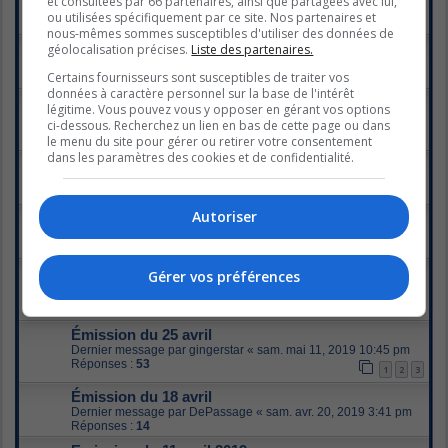
et consultées par 66 partenaires, ainsi que partagées avec lui,
Dernier message par
Abysse
«
sam. mars 21, 2020 3:40 pm
ou utilisées spécifiquement par ce site. Nos partenaires et
Réponses :
6
nous-mêmes sommes susceptibles d'utiliser des données de
géolocalisation précises.
Liste des partenaires.
Émission du 12 mars
Dernier message par
Abysse
«
mer. mars 18, 2020 6:36 pm
Certains fournisseurs sont susceptibles de traiter vos
Réponses :
10
données à caractère personnel sur la base de l'intérêt
Émission du 27 février 2020.
légitime. Vous pouvez vous y opposer en gérant vos options
Dernier message par
maya213
«
mar. mars 10, 2020 8:45 pm
ci-dessous. Recherchez un lien en bas de cette page ou dans
Réponses :
32
1
2
le menu du site pour gérer ou retirer votre consentement
dans les paramètres des cookies et de confidentialité.
Émission du 30 janvier 2020
Dernier message par
Malike
«
lun. févr. 03, 2020 9:56 am
Réponses :
9
Autoriser
Émission du 23 janvier 2020.
Dernier message par
Emie
«
mar. janv. 28, 2020 9:51 am
Réponses :
10
Nouvelles des anciens candidats
Gérer vos préférences
Dernier message par
La Folichonne
«
ven. juin 14, 2019 9:32 pm
Réponses :
50
1
2
3
Émission du 25 avril
Dernier message par
gingerstar
«
sam. mai 11, 2019 10:45 pm
Réponses :
53
1
2
3
Émission du 18 avril
Dernier message par
DePassage
«
sam. avr. 20, 2019 3:41 pm
Réponses :
14