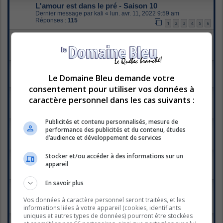
L'amour est dans le pré - Saison 10
Dernier message par
kali
«
lun. avr. 11, 2022 9:59 am
Réponses :
115
1
2
3
4
5
6
L'amour est dans le pré - Saison 9
Dernier message par
Ange_Doré
«
mer. nov. 17, 2021 9:37 am
Réponses :
184
1
7
8
9
10
…
La famille est dans le pré
Dernier message par
Lollita
«
dim. oct. 24, 2021 10:48 pm
Le Domaine Bleu demande votre
Réponses :
13
consentement pour utiliser vos données à
Émission du 9 avril
caractère personnel dans les cas suivants :
Dernier message par
kamisole
«
mer. avr. 15, 2020 3:25 am
Réponses :
30
1
2
Publicités et contenu personnalisés, mesure de
L'amour est dans le pré - Saison 8
performance des publicités et du contenu, études
Dernier message par
kali
«
ven. avr. 10, 2020 9:34 am
d’audience et développement de services
Réponses :
92
1
2
3
4
5
Stocker et/ou accéder à des informations sur un
Emission du 2 avril
appareil
Dernier message par
little_miss
«
jeu. avr. 09, 2020 2:22 pm
Réponses :
41
1
2
3
En savoir plus
Émission du 26 mars 2020
Dernier message par
La Folichonne
«
dim. mars 29, 2020 1:08
Vos données à caractère personnel seront traitées, et les
pm
informations liées à votre appareil (cookies, identifiants
Réponses :
10
uniques et autres types de données) pourront être stockées
Émission du 19 mars 2020.