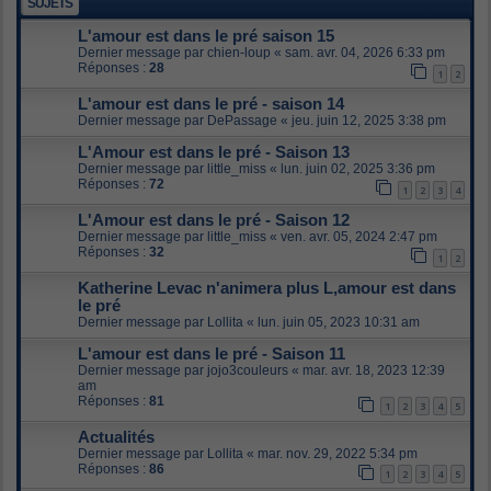
SUJETS
L'amour est dans le pré saison 15
Dernier message par
chien-loup
«
sam. avr. 04, 2026 6:33 pm
Réponses :
28
1
2
L'amour est dans le pré - saison 14
Dernier message par
DePassage
«
jeu. juin 12, 2025 3:38 pm
L'Amour est dans le pré - Saison 13
Dernier message par
little_miss
«
lun. juin 02, 2025 3:36 pm
Réponses :
72
1
2
3
4
L'Amour est dans le pré - Saison 12
Dernier message par
little_miss
«
ven. avr. 05, 2024 2:47 pm
Réponses :
32
1
2
Katherine Levac n'animera plus L,amour est dans
le pré
Dernier message par
Lollita
«
lun. juin 05, 2023 10:31 am
L'amour est dans le pré - Saison 11
Dernier message par
jojo3couleurs
«
mar. avr. 18, 2023 12:39
am
Réponses :
81
1
2
3
4
5
Actualités
Dernier message par
Lollita
«
mar. nov. 29, 2022 5:34 pm
Réponses :
86
1
2
3
4
5