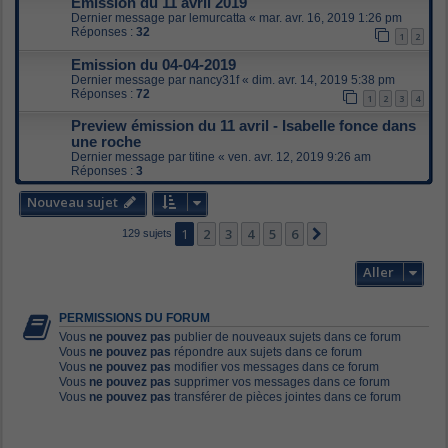
Emission du 11 avril 2019
Dernier message par
lemurcatta
«
mar. avr. 16, 2019 1:26 pm
Réponses :
32
1
2
Emission du 04-04-2019
Dernier message par
nancy31f
«
dim. avr. 14, 2019 5:38 pm
Réponses :
72
1
2
3
4
Preview émission du 11 avril - Isabelle fonce dans
une roche
Dernier message par
titine
«
ven. avr. 12, 2019 9:26 am
Réponses :
3
Nouveau sujet
1
2
3
4
5
6
Suivant
129 sujets
Aller
PERMISSIONS DU FORUM
Vous
ne pouvez pas
publier de nouveaux sujets dans ce forum
Vous
ne pouvez pas
répondre aux sujets dans ce forum
Vous
ne pouvez pas
modifier vos messages dans ce forum
Vous
ne pouvez pas
supprimer vos messages dans ce forum
Vous
ne pouvez pas
transférer de pièces jointes dans ce forum