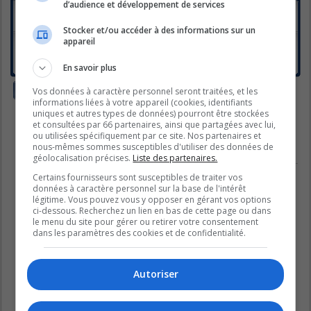
d’audience et développement de services
plan rona 2013 ???????????????
Dernier message par
grisou
«
dim. avr. 07, 2013 10:30 am
Stocker et/ou accéder à des informations sur un
appareil
Nouvelle saison de Mon Plan Rona
Dernier message par
Simpson
«
ven. juin 15, 2012 9:42 pm
Réponses :
136
1
4
5
6
7
En savoir plus
…
Nouveau sujet
Vos données à caractère personnel seront traitées, et les
informations liées à votre appareil (cookies, identifiants
2 sujets • Page
1
sur
1
uniques et autres types de données) pourront être stockées
et consultées par 66 partenaires, ainsi que partagées avec lui,
Aller
ou utilisées spécifiquement par ce site. Nos partenaires et
nous-mêmes sommes susceptibles d'utiliser des données de
géolocalisation précises.
Liste des partenaires.
PERMISSIONS DU FORUM
Vous
ne pouvez pas
publier de nouveaux sujets dans ce forum
Certains fournisseurs sont susceptibles de traiter vos
Vous
ne pouvez pas
répondre aux sujets dans ce forum
données à caractère personnel sur la base de l'intérêt
Vous
ne pouvez pas
modifier vos messages dans ce forum
légitime. Vous pouvez vous y opposer en gérant vos options
Vous
ne pouvez pas
supprimer vos messages dans ce forum
ci-dessous. Recherchez un lien en bas de cette page ou dans
Vous
ne pouvez pas
transférer de pièces jointes dans ce forum
le menu du site pour gérer ou retirer votre consentement
dans les paramètres des cookies et de confidentialité.
Autoriser