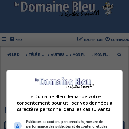
FAQ
INSCRIPTION
CONNEXION
R
LE DOMAINE BLEU
TÉLÉ-RÉALITÉ FRANCOPHONE
AUTRES (FRANCO)
MON PLAN RONA
MON PLAN RONA 2012
e
c
h
e
r
Le Domaine Bleu demande votre
c
MON PLAN RONA 2012
consentement pour utiliser vos données à
h
caractère personnel dans les cas suivants :
Nouveau sujet
Rechercher
Recherche av
e
2 sujets • Page
1
sur
1
Publicités et contenu personnalisés, mesure de
r
SUJETS
performance des publicités et du contenu, études