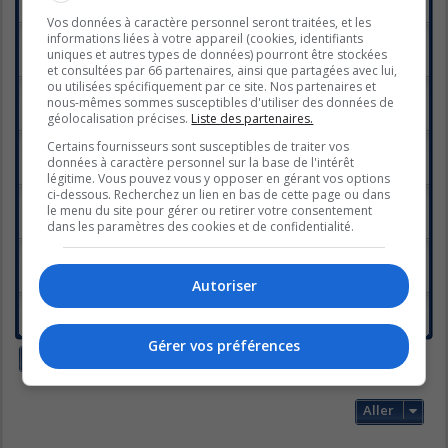
Réponses :
21
1
2
Vos données à caractère personnel seront traitées, et les
Fan club de SARAH
informations liées à votre appareil (cookies, identifiants
Dernier message par
louve41
«
dim. nov. 18, 2012 3:05 pm
uniques et autres types de données) pourront être stockées
Réponses :
15
et consultées par 66 partenaires, ainsi que partagées avec lui,
ou utilisées spécifiquement par ce site. Nos partenaires et
Fan club de ROXANNE
nous-mêmes sommes susceptibles d'utiliser des données de
Dernier message par
geneviève-2
«
dim. oct. 28, 2012 11:41 pm
géolocalisation précises.
Liste des partenaires.
Réponses :
1
Fan club de MATHIEU
Certains fournisseurs sont susceptibles de traiter vos
Dernier message par
geneviève-2
«
lun. oct. 15, 2012 4:00 pm
données à caractère personnel sur la base de l'intérêt
Réponses :
3
légitime. Vous pouvez vous y opposer en gérant vos options
ci-dessous. Recherchez un lien en bas de cette page ou dans
Fan club de SIMON
le menu du site pour gérer ou retirer votre consentement
Dernier message par
Nikki
«
ven. sept. 28, 2012 12:32 pm
dans les paramètres des cookies et de confidentialité.
Réponses :
3
Fan club de MICKAËL
Dernier message par
Karolane
«
lun. sept. 24, 2012 9:07 pm
Réponses :
1
Autoriser
Fan club de VALÉRIE
Dernier message par
Annouk
«
dim. sept. 23, 2012 8:32 pm
Gérer vos préférences
Nouveau sujet
14 sujets • Page
1
sur
1
Aller