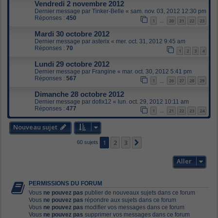
Vendredi 2 novembre 2012
Dernier message par
Tinker-Belle
«
sam. nov. 03, 2012 12:30 pm
Réponses :
450
1
20
21
22
23
…
Mardi 30 octobre 2012
Dernier message par
asterix
«
mer. oct. 31, 2012 9:45 am
Réponses :
70
1
2
3
4
Lundi 29 octobre 2012
Dernier message par
Frangine
«
mar. oct. 30, 2012 5:41 pm
Réponses :
567
1
26
27
28
29
…
Dimanche 28 octobre 2012
Dernier message par
dofix12
«
lun. oct. 29, 2012 10:11 am
Réponses :
477
1
21
22
23
24
…
Nouveau sujet
1
2
3
Suivant
60 sujets
Aller
PERMISSIONS DU FORUM
Vous
ne pouvez pas
publier de nouveaux sujets dans ce forum
Vous
ne pouvez pas
répondre aux sujets dans ce forum
Vous
ne pouvez pas
modifier vos messages dans ce forum
Vous
ne pouvez pas
supprimer vos messages dans ce forum