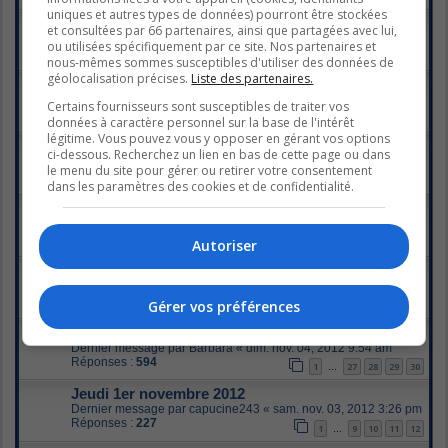
uniques et autres types de données) pourront être stockées
Mercredi 7 novembre 2012
et consultées par 66 partenaires, ainsi que partagées avec lui,
Dernier message par
Tinker-Belle
«
jeu. nov. 08, 2012 1:37 pm
ou utilisées spécifiquement par ce site. Nos partenaires et
Réponses :
739
1
34
35
36
37
…
nous-mêmes sommes susceptibles d'utiliser des données de
géolocalisation précises.
Liste des partenaires.
Mardi 6 novembre 2012
Dernier message par
Ralie5
«
mer. nov. 07, 2012 9:43 am
Certains fournisseurs sont susceptibles de traiter vos
Réponses :
113
1
2
3
4
5
6
données à caractère personnel sur la base de l'intérêt
légitime. Vous pouvez vous y opposer en gérant vos options
Lundi, 5 novembre, 2012
ci-dessous. Recherchez un lien en bas de cette page ou dans
Dernier message par
Tinker-Belle
«
mar. nov. 06, 2012 2:25 pm
le menu du site pour gérer ou retirer votre consentement
Réponses :
796
1
37
38
39
40
…
dans les paramètres des cookies et de confidentialité.
Samedi, 3 novembre 2012.
Dernier message par
gingerstar
«
lun. nov. 05, 2012 5:23 pm
Réponses :
1354
Autoriser
1
65
66
67
68
…
Dimanche, 4 novembre 2012
Dernier message par
Ralie5
«
lun. nov. 05, 2012 9:32 am
Réponses :
478
Gérer vos préférences
1
21
22
23
24
…
Mercredi 31 octobre 2012
Dernier message par
Barbara
«
dim. nov. 04, 2012 9:54 am
Réponses :
594
1
27
28
29
30
…
Jeudi 1er novembre 2012
Dernier message par
capucine243
«
sam. nov. 03, 2012 3:26 pm
Réponses :
227
1
9
10
11
12
…