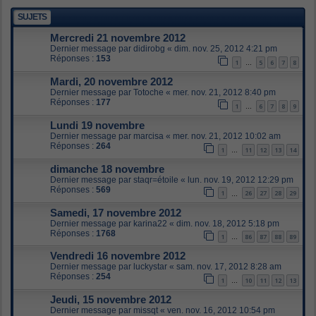
SUJETS
Mercredi 21 novembre 2012
Dernier message par
didirobg
«
dim. nov. 25, 2012 4:21 pm
Réponses :
153
1
5
6
7
8
…
Mardi, 20 novembre 2012
Dernier message par
Totoche
«
mer. nov. 21, 2012 8:40 pm
Réponses :
177
1
6
7
8
9
…
Lundi 19 novembre
Dernier message par
marcisa
«
mer. nov. 21, 2012 10:02 am
Réponses :
264
1
11
12
13
14
…
dimanche 18 novembre
Dernier message par
staqr=étoile
«
lun. nov. 19, 2012 12:29 pm
Réponses :
569
1
26
27
28
29
…
Samedi, 17 novembre 2012
Dernier message par
karina22
«
dim. nov. 18, 2012 5:18 pm
Réponses :
1768
1
86
87
88
89
…
Vendredi 16 novembre 2012
Dernier message par
luckystar
«
sam. nov. 17, 2012 8:28 am
Réponses :
254
1
10
11
12
13
…
Jeudi, 15 novembre 2012
Dernier message par
missqt
«
ven. nov. 16, 2012 10:54 pm