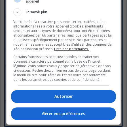
appareil
Émission du 15 Juillet
Dernier message par
HAP16
«
lun. juil. 29, 2013 3:35 pm
Réponses :
29
1
2
En savoir plus
les chefs 22 juillet 2013
Vos données à caractère personnel seront traitées, et les
Dernier message par
May West
«
jeu. juil. 25, 2013 7:11 pm
informations liées à votre appareil (cookies, identifiants
Réponses :
16
uniques et autres types de données) pourront être stockées
émission du 8 juillet 2013
et consultées par 66 partenaires, ainsi que partagées avec lui,
Dernier message par
Mortine
«
jeu. juil. 11, 2013 8:57 pm
ou utilisées spécifiquement par ce site. Nos partenaires et
Réponses :
21
nous-mêmes sommes susceptibles d'utiliser des données de
1
2
géolocalisation précises.
Liste des partenaires.
Émission du 1ier Juillet
Dernier message par
HAP16
«
dim. juil. 07, 2013 12:45 am
Certains fournisseurs sont susceptibles de traiter vos
Réponses :
22
données à caractère personnel sur la base de l'intérêt
1
2
légitime. Vous pouvez vous y opposer en gérant vos options
Émission du 24 Juin !!
ci-dessous. Recherchez un lien en bas de cette page ou dans
Dernier message par
Anya
«
lun. juil. 01, 2013 12:08 pm
le menu du site pour gérer ou retirer votre consentement
Réponses :
32
dans les paramètres des cookies et de confidentialité.
1
2
PREMIÈRE Les Chefs - Émission du 17 Juin 2013
Dernier message par
lolilou
«
ven. juin 21, 2013 6:46 pm
Réponses :
31
Autoriser
1
2
La nouvelle animatrice de Les chefs est Élyse
Marquis
Gérer vos préférences
Dernier message par
MsPontchartrain
«
lun. juin 17, 2013 7:49
pm
Réponses :
21
1
2