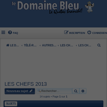
FAQ
INSCRIPTION
CONNEXION
R
LE DOMAINE BLEU
TÉLÉ-RÉALITÉ FRANCOPHONE
AUTRES (FRANCO)
LES CHEFS
LES CHEFS 2013
e
c
h
e
r
c
LES CHEFS 2013
h
Nouveau sujet
Rechercher
Recherche av
e
14 sujets • Page
1
sur
1
r
SUJETS