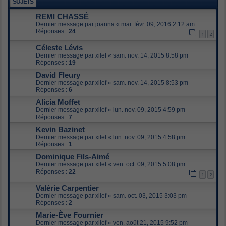
SUJETS
REMI CHASSÉ
Dernier message par
joanna
«
mar. févr. 09, 2016 2:12 am
Réponses :
24
1
2
Céleste Lévis
Dernier message par
xilef
«
sam. nov. 14, 2015 8:58 pm
Réponses :
19
David Fleury
Dernier message par
xilef
«
sam. nov. 14, 2015 8:53 pm
Réponses :
6
Alicia Moffet
Dernier message par
xilef
«
lun. nov. 09, 2015 4:59 pm
Réponses :
7
Kevin Bazinet
Dernier message par
xilef
«
lun. nov. 09, 2015 4:58 pm
Réponses :
1
Dominique Fils-Aimé
Dernier message par
xilef
«
ven. oct. 09, 2015 5:08 pm
Réponses :
22
1
2
Valérie Carpentier
Dernier message par
xilef
«
sam. oct. 03, 2015 3:03 pm
Réponses :
2
Marie-Ève Fournier
Dernier message par
xilef
«
ven. août 21, 2015 9:52 pm