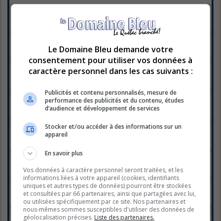
Geoffroy Sauvé
Dernier message par
Anya
«
mer. juin 03, 2015 11:19 pm
Réponses :
5
Valectra
Dernier message par
xilef
«
lun. juin 01, 2015 3:25 pm
Le Domaine Bleu demande votre
Réponses :
7
consentement pour utiliser vos données à
Valerie Lahaie
caractère personnel dans les cas suivants :
Dernier message par
Anya
«
dim. mai 31, 2015 5:12 pm
Réponses :
50
1
2
3
Publicités et contenu personnalisés, mesure de
Valérie Daure
performance des publicités et du contenu, études
Dernier message par
xilef
«
lun. avr. 27, 2015 8:30 pm
d’audience et développement de services
Réponses :
21
1
2
Tamara Weber-Fillion
Stocker et/ou accéder à des informations sur un
Dernier message par
xilef
«
jeu. avr. 23, 2015 8:30 pm
appareil
Réponses :
26
1
2
En savoir plus
Catherine Avoine
Dernier message par
xilef
«
mar. avr. 21, 2015 7:41 pm
Vos données à caractère personnel seront traitées, et les
Réponses :
4
informations liées à votre appareil (cookies, identifiants
Rita Tabbakh
uniques et autres types de données) pourront être stockées
Dernier message par
xilef
«
dim. avr. 19, 2015 8:15 pm
et consultées par 66 partenaires, ainsi que partagées avec lui,
Réponses :
23
1
2
ou utilisées spécifiquement par ce site. Nos partenaires et
nous-mêmes sommes susceptibles d'utiliser des données de
Élie Dupuis
géolocalisation précises.
Liste des partenaires.
Dernier message par
xilef
«
sam. avr. 11, 2015 10:23 pm