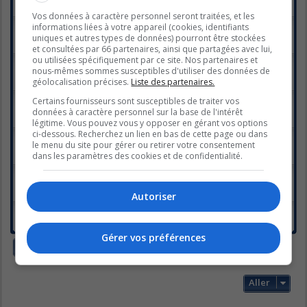
Réponses :
158
1
5
6
7
8
…
Vos données à caractère personnel seront traitées, et les
informations liées à votre appareil (cookies, identifiants
Curling
uniques et autres types de données) pourront être stockées
Dernier message par
titepuce36
«
ven. févr. 21, 2014 4:58 pm
Réponses :
19
et consultées par 66 partenaires, ainsi que partagées avec lui,
ou utilisées spécifiquement par ce site. Nos partenaires et
slopestyle
nous-mêmes sommes susceptibles d'utiliser des données de
Dernier message par
Kaylee
«
jeu. févr. 13, 2014 8:59 am
géolocalisation précises.
Liste des partenaires.
Réponses :
11
Certains fournisseurs sont susceptibles de traiter vos
SKI ALPIN HOMMES DESCENTE
données à caractère personnel sur la base de l'intérêt
Dernier message par
Kaylee
«
dim. févr. 09, 2014 5:35 am
Réponses :
1
légitime. Vous pouvez vous y opposer en gérant vos options
ci-dessous. Recherchez un lien en bas de cette page ou dans
Cérémonies d'ouverture
le menu du site pour gérer ou retirer votre consentement
Dernier message par
Fannie
«
sam. févr. 08, 2014 11:27 am
dans les paramètres des cookies et de confidentialité.
Réponses :
13
SOTCHI 2014
Dernier message par
Snowy
«
jeu. févr. 06, 2014 12:34 pm
Autoriser
Réponses :
6
Et c'est Parti!!
Dernier message par
grigri25
«
jeu. févr. 06, 2014 10:32 am
Gérer vos préférences
Nouveau sujet
14 sujets • Page
1
sur
1
Aller