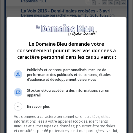
Réponses :
501
1
23
24
25
26
…
La Voix 2016 - Demi-finales croisées - 3 avril
Dernier message par
rachel
«
ven. avr. 15, 2016 10:22 pm
Réponses :
684
1
32
33
34
35
…
Prestation des quatre finalistes à la Voix 2016
Dernier message par
xilef
«
lun. avr. 11, 2016 12:23 am
Réponses :
3
Le Domaine Bleu demande votre
Sondage : Qui aimerez vous voir gagner la finale ?
consentement pour utiliser vos données à
Dernier message par
xilef
«
sam. avr. 09, 2016 4:25 pm
Réponses :
12
caractère personnel dans les cas suivants :
La Voix - Deuxième direct - 27 mars
Dernier message par
*Raphaëlle*
«
mar. avr. 05, 2016 1:05 pm
Publicités et contenu personnalisés, mesure de
Réponses :
496
1
22
23
24
25
…
performance des publicités et du contenu, études
d’audience et développement de services
Sondage Qui voulez-vous comme gagnant de la
Voix 2016?
Dernier message par
Claudel
«
lun. avr. 04, 2016 6:54 pm
Stocker et/ou accéder à des informations sur un
Réponses :
6
appareil
quels sont vos chouchou a ce stade
Dernier message par
pouletterousse
«
sam. avr. 02, 2016 1:37
En savoir plus
pm
Réponses :
18
Vos données à caractère personnel seront traitées, et les
Comment voter à La Voix
informations liées à votre appareil (cookies, identifiants
Dernier message par
xilef
«
sam. mars 26, 2016 9:00 pm
uniques et autres types de données) pourront être stockées
et consultées par 66 partenaires, ainsi que partagées avec lui,