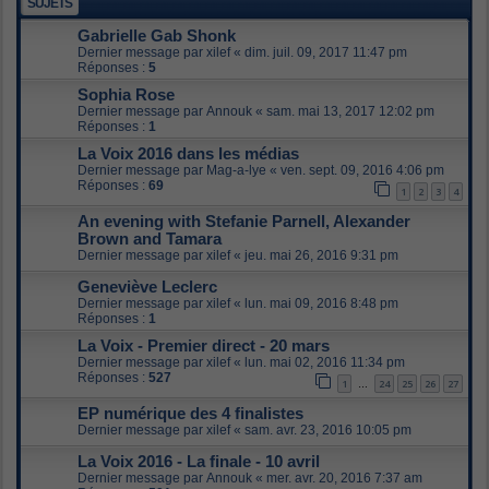
SUJETS
Gabrielle Gab Shonk
Dernier message par
xilef
«
dim. juil. 09, 2017 11:47 pm
Réponses :
5
Sophia Rose
Dernier message par
Annouk
«
sam. mai 13, 2017 12:02 pm
Réponses :
1
La Voix 2016 dans les médias
Dernier message par
Mag-a-lye
«
ven. sept. 09, 2016 4:06 pm
Réponses :
69
1
2
3
4
An evening with Stefanie Parnell, Alexander
Brown and Tamara
Dernier message par
xilef
«
jeu. mai 26, 2016 9:31 pm
Geneviève Leclerc
Dernier message par
xilef
«
lun. mai 09, 2016 8:48 pm
Réponses :
1
La Voix - Premier direct - 20 mars
Dernier message par
xilef
«
lun. mai 02, 2016 11:34 pm
Réponses :
527
1
24
25
26
27
…
EP numérique des 4 finalistes
Dernier message par
xilef
«
sam. avr. 23, 2016 10:05 pm
La Voix 2016 - La finale - 10 avril
Dernier message par
Annouk
«
mer. avr. 20, 2016 7:37 am