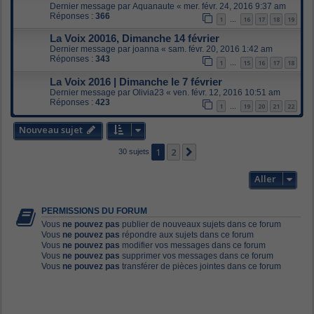
Dernier message par
Aquanaute
«
mer. févr. 24, 2016 9:37 am
Réponses :
366
1
16
17
18
19
…
La Voix 20016, Dimanche 14 février
Dernier message par
joanna
«
sam. févr. 20, 2016 1:42 am
Réponses :
343
1
15
16
17
18
…
La Voix 2016 | Dimanche le 7 février
Dernier message par
Olivia23
«
ven. févr. 12, 2016 10:51 am
Réponses :
423
1
19
20
21
22
…
Nouveau sujet
1
2
Suivant
30 sujets
Aller
PERMISSIONS DU FORUM
Vous
ne pouvez pas
publier de nouveaux sujets dans ce forum
Vous
ne pouvez pas
répondre aux sujets dans ce forum
Vous
ne pouvez pas
modifier vos messages dans ce forum
Vous
ne pouvez pas
supprimer vos messages dans ce forum
Vous
ne pouvez pas
transférer de pièces jointes dans ce forum