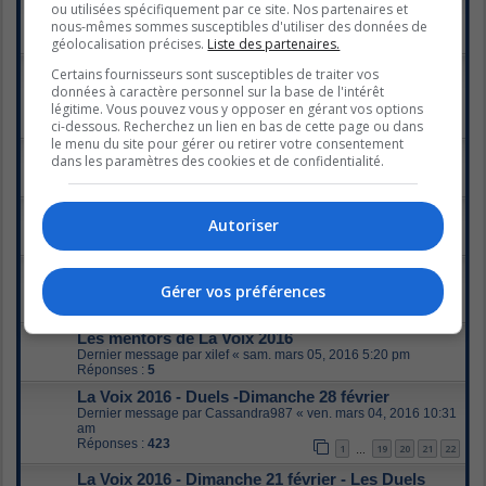
La Voix et la guitare
ou utilisées spécifiquement par ce site. Nos partenaires et
Dernier message par
xilef
«
ven. mars 25, 2016 5:44 pm
nous-mêmes sommes susceptibles d'utiliser des données de
Réponses :
31
1
2
géolocalisation précises.
Liste des partenaires.
La Voix 2016 - Chants de bataille, dimanche 13
Certains fournisseurs sont susceptibles de traiter vos
mars
données à caractère personnel sur la base de l'intérêt
Dernier message par
Annouk
«
lun. mars 14, 2016 7:53 pm
légitime. Vous pouvez vous y opposer en gérant vos options
Réponses :
457
1
20
21
22
23
ci-dessous. Recherchez un lien en bas de cette page ou dans
…
le menu du site pour gérer ou retirer votre consentement
Assister aux Directs
dans les paramètres des cookies et de confidentialité.
Dernier message par
xilef
«
lun. mars 14, 2016 5:23 pm
Réponses :
1
Vos choix gagnants de chaques equipe
Autoriser
Dernier message par
joanna
«
dim. mars 13, 2016 12:55 am
Réponses :
9
La Voix 2016 - Duels -Dimanche 6 mars
Dernier message par
nancy31f
«
mer. mars 09, 2016 6:42 pm
Gérer vos préférences
Réponses :
395
1
17
18
19
20
…
Les mentors de La Voix 2016
Dernier message par
xilef
«
sam. mars 05, 2016 5:20 pm
Réponses :
5
La Voix 2016 - Duels -Dimanche 28 février
Dernier message par
Cassandra987
«
ven. mars 04, 2016 10:31
am
Réponses :
423
1
19
20
21
22
…
La Voix 2016 - Dimanche 21 février - Les Duels