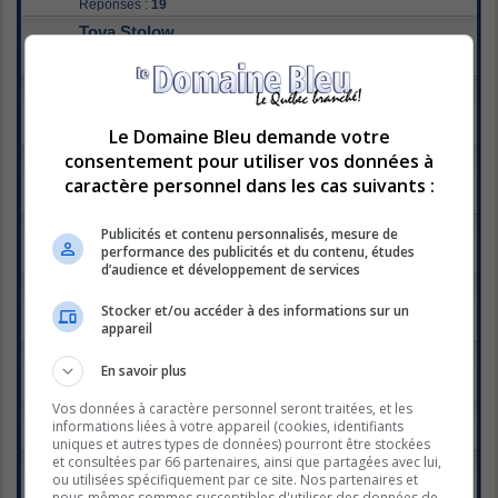
Réponses :
19
Tova Stolow
Dernier message par
xilef
«
lun. sept. 25, 2017 11:11 pm
Réponses :
6
Ludovick
Dernier message par
nancy31f
«
sam. sept. 23, 2017 3:57 pm
Réponses :
66
1
2
3
4
Le Domaine Bleu demande votre
consentement pour utiliser vos données à
La Voix 2017 dans les médias
Dernier message par
titepuce36
«
jeu. sept. 07, 2017 9:52 pm
caractère personnel dans les cas suivants :
Réponses :
34
1
2
tournée de «La Voix 5
Publicités et contenu personnalisés, mesure de
Dernier message par
xilef
«
mer. sept. 06, 2017 5:06 pm
performance des publicités et du contenu, études
Réponses :
12
d’audience et développement de services
Rebecca Noelle
Dernier message par
xilef
«
dim. sept. 03, 2017 4:42 pm
Stocker et/ou accéder à des informations sur un
Réponses :
22
appareil
1
2
La Voix Junior II: les préauditions
En savoir plus
Dernier message par
xilef
«
dim. juil. 09, 2017 7:27 pm
Réponses :
11
Vos données à caractère personnel seront traitées, et les
Sam Tucker
informations liées à votre appareil (cookies, identifiants
Dernier message par
xilef
«
mar. juin 06, 2017 2:53 pm
uniques et autres types de données) pourront être stockées
et consultées par 66 partenaires, ainsi que partagées avec lui,
Frank Williams
ou utilisées spécifiquement par ce site. Nos partenaires et
Dernier message par
Francine
«
lun. mai 15, 2017 5:31 pm
nous-mêmes sommes susceptibles d'utiliser des données de