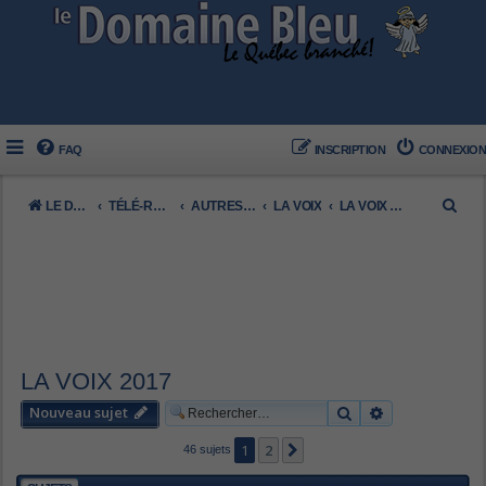
FAQ
INSCRIPTION
CONNEXION
R
LE DOMAINE BLEU
TÉLÉ-RÉALITÉ FRANCOPHONE
AUTRES (FRANCO)
LA VOIX
LA VOIX 2017
e
c
h
e
r
c
LA VOIX 2017
h
Nouveau sujet
Rechercher
Recherche av
e
1
2
Suivant
46 sujets
r