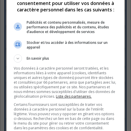
consentement pour utiliser vos données à
Dernier message par
Francine
«
sam. mars 01, 2025 7:38 pm
Réponses :
15
caractère personnel dans les cas suivants :
Semaine 7 : dimanche 23 février
Dernier message par
Francine
«
jeu. févr. 27, 2025 1:27 pm
Publicités et contenu personnalisés, mesure de
Réponses :
12
performance des publicités et du contenu, études
Semaine 6, dimanche 16 et quotidiennes du 17 au
d’audience et développement de services
23 fév.
Dernier message par
vampirella
«
lun. févr. 24, 2025 2:58 pm
Stocker et/ou accéder à des informations sur un
Réponses :
68
1
2
3
4
appareil
Semaine 5 - Quotidiennes du 10 au 13 février
Dernier message par
Francine
«
sam. févr. 15, 2025 2:37 pm
En savoir plus
Réponses :
28
1
2
Vos données à caractère personnel seront traitées, et les
Semaine 5, dimanche 9 février
informations liées à votre appareil (cookies, identifiants
Dernier message par
Francine
«
lun. févr. 10, 2025 6:59 pm
uniques et autres types de données) pourront être stockées
Réponses :
6
et consultées par 66 partenaires, ainsi que partagées avec lui,
Semaine 4 - Quotidiennes du 3 au 6 février 2025
ou utilisées spécifiquement par ce site. Nos partenaires et
Dernier message par
Francine
«
sam. févr. 08, 2025 10:32 am
nous-mêmes sommes susceptibles d'utiliser des données de
Réponses :
35
géolocalisation précises.
Liste des partenaires.
1
2
Semaine 4, Dimanche 2 février -
Certains fournisseurs sont susceptibles de traiter vos
Dernier message par
Francine
«
lun. févr. 03, 2025 7:19 pm
données à caractère personnel sur la base de l'intérêt
Réponses :
20
légitime. Vous pouvez vous y opposer en gérant vos options
1
2
ci-dessous. Recherchez un lien en bas de cette page ou dans
Semaine 3 - Quotidiennes du 27 au 31 janvier
le menu du site pour gérer ou retirer votre consentement
Dernier message par
Francine
«
ven. janv. 31, 2025 9:17 pm
dans les paramètres des cookies et de confidentialité.
Réponses :
22