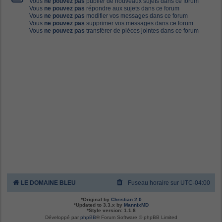
Vous
ne pouvez pas
publier de nouveaux sujets dans ce forum
Vous
ne pouvez pas
répondre aux sujets dans ce forum
Vous
ne pouvez pas
modifier vos messages dans ce forum
Vous
ne pouvez pas
supprimer vos messages dans ce forum
Vous
ne pouvez pas
transférer de pièces jointes dans ce forum
LE DOMAINE BLEU
Fuseau horaire sur
UTC-04:00
*
Original by
Christian 2.0
*
Updated to 3.3.x by
MannixMD
*
Style version: 1.1.8
Développé par
phpBB
® Forum Software © phpBB Limited