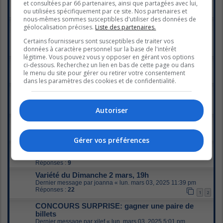
et consultées par 66 partenaires, ainsi que partagées avec lui,
Dernier message par
Lucky Luke
«
dim. mars 16, 2025 10:04 am
ou utilisées spécifiquement par ce site. Nos partenaires et
Réponses :
1
nous-mêmes sommes susceptibles d'utiliser des données de
La Quotidienne - Épisodes du 10 au 13 mars,
géolocalisation précises.
Liste des partenaires.
19h30
Certains fournisseurs sont susceptibles de traiter vos
Dernier message par
Radiostar
«
ven. mars 14, 2025 11:12 pm
Réponses :
26
données à caractère personnel sur la base de l'intérêt
1
2
légitime. Vous pouvez vous y opposer en gérant vos options
Variété du Dimanche 9 mars, 19h
ci-dessous. Recherchez un lien en bas de cette page ou dans
Dernier message par
TIGRESS
«
mar. mars 11, 2025 10:44 pm
le menu du site pour gérer ou retirer votre consentement
Réponses :
13
dans les paramètres des cookies et de confidentialité.
La Quotidienne - Épisodes du 3 au 6 mars, 19h30
Dernier message par
toutit3
«
dim. mars 09, 2025 9:15 am
Réponses :
39
1
2
Autoriser
Album de Star Académie
Dernier message par
Radiostar
«
dim. mars 09, 2025 12:14 am
Réponses :
5
Gérer vos préférences
VENEZ RENCONTRER VOS ACADÉMICIENS!
Dernier message par
Boo26
«
jeu. mars 06, 2025 11:46 pm
Réponses :
9
Variété du Dimanche 2 mars, 19h
Dernier message par
joanna
«
lun. mars 03, 2025 11:39 pm
Réponses :
22
1
2
CONCOURS SURPRISE: gagner une paire de
billets
Dernier message par
xilef
«
lun. mars 03, 2025 5:01 pm