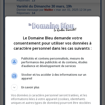
Réponses :
13
Variété du Dimanche 30 mars, 19h
Dernier message par
Malike
«
mar. avr. 01, 2025 12:34 pm
Réponses :
14
Corps professoral
Dernier message par
Boo26
«
lun. mars 31, 2025 10:42 pm
Réponses :
2
La Quotidienne - Épisodes du 24 au 27 mars,
19h30
Le Domaine Bleu demande votre
Dernier message par
xilef
«
jeu. mars 27, 2025 7:43 pm
consentement pour utiliser vos données à
Réponses :
14
caractère personnel dans les cas suivants :
Variété du Dimanche 23 mars, 19h
Dernier message par
bouquet
«
mer. mars 26, 2025 10:51 am
Réponses :
14
Publicités et contenu personnalisés, mesure de
La Quotidienne - Épisodes du 17 au 20 mars,
performance des publicités et du contenu, études
19h30
d’audience et développement de services
Dernier message par
Boo26
«
sam. mars 22, 2025 8:18 am
Réponses :
24
1
2
Stocker et/ou accéder à des informations sur un
appareil
Star Académie dans les médias
Dernier message par
joanna
«
jeu. mars 20, 2025 11:28 pm
Réponses :
2
En savoir plus
Variété du Dimanche 16 mars, 19h
Vos données à caractère personnel seront traitées, et les
Dernier message par
christou
«
lun. mars 17, 2025 2:14 pm
Réponses :
7
informations liées à votre appareil (cookies, identifiants
uniques et autres types de données) pourront être stockées
message en double ... désolé.