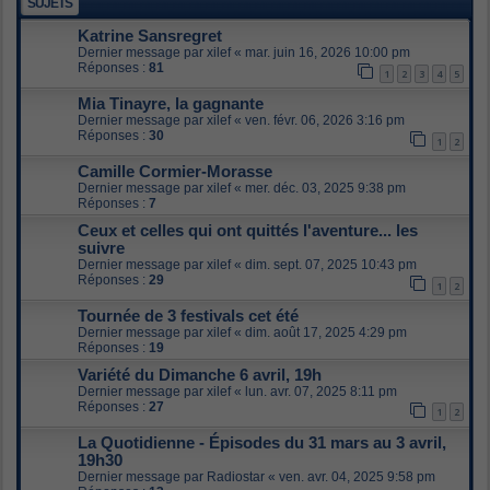
SUJETS
Katrine Sansregret
Dernier message par
xilef
«
mar. juin 16, 2026 10:00 pm
Réponses :
81
1
2
3
4
5
Mia Tinayre, la gagnante
Dernier message par
xilef
«
ven. févr. 06, 2026 3:16 pm
Réponses :
30
1
2
Camille Cormier-Morasse
Dernier message par
xilef
«
mer. déc. 03, 2025 9:38 pm
Réponses :
7
Ceux et celles qui ont quittés l'aventure... les
suivre
Dernier message par
xilef
«
dim. sept. 07, 2025 10:43 pm
Réponses :
29
1
2
Tournée de 3 festivals cet été
Dernier message par
xilef
«
dim. août 17, 2025 4:29 pm
Réponses :
19
Variété du Dimanche 6 avril, 19h
Dernier message par
xilef
«
lun. avr. 07, 2025 8:11 pm
Réponses :
27
1
2
La Quotidienne - Épisodes du 31 mars au 3 avril,
19h30
Dernier message par
Radiostar
«
ven. avr. 04, 2025 9:58 pm