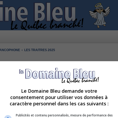
RANCOPHONE
LES TRAITRES 2025
Le Domaine Bleu demande votre
consentement pour utiliser vos données à
Rechercher
Recherche avancée
caractère personnel dans les cas suivants :
RÉPONSES
VUES
Publicités et contenu personnalisés, mesure de performance des
 mars à 20 h sur Noovo et CRAVE
40
40370