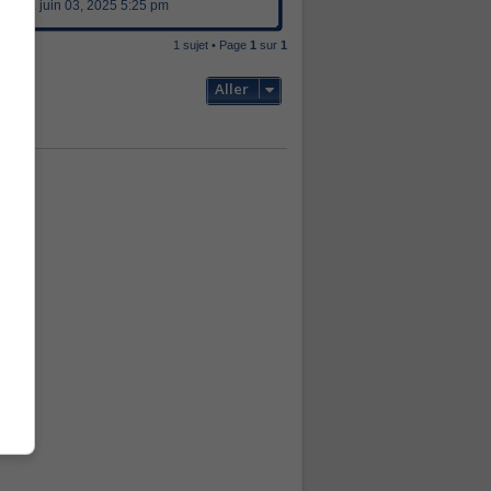
mar. juin 03, 2025 5:25 pm
1 sujet • Page
1
sur
1
Aller