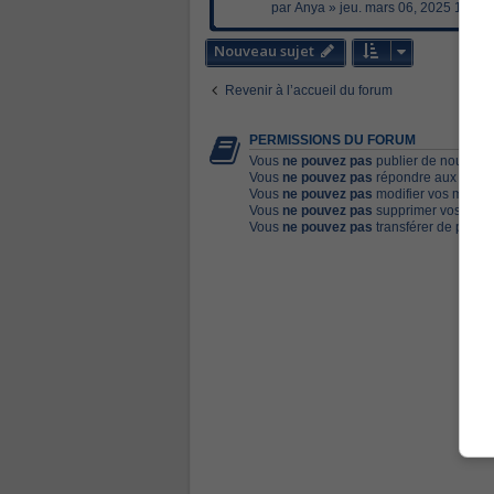
par
Anya
»
jeu. mars 06, 2025 1:44 
Nouveau sujet
Revenir à l’accueil du forum
PERMISSIONS DU FORUM
Vous
ne pouvez pas
publier de nouveaux
Vous
ne pouvez pas
répondre aux sujets
Vous
ne pouvez pas
modifier vos messa
Vous
ne pouvez pas
supprimer vos mess
Vous
ne pouvez pas
transférer de pièces