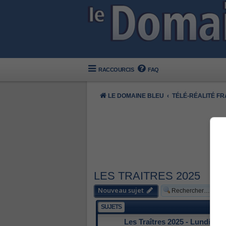
RACCOURCIS
FAQ
LE DOMAINE BLEU
TÉLÉ-RÉALITÉ F
LES TRAITRES 2025
Nouveau sujet
SUJETS
Les Traîtres 2025 - Lundi 24