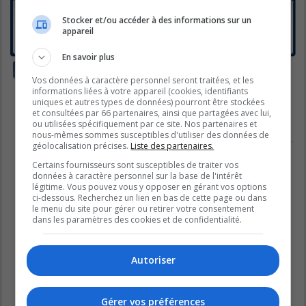
Les Traîtres 2025 - Lundi 24 mars à 20 h sur Noovo
Stocker et/ou accéder à des informations sur un
et CRAVE
appareil
Dernier message par
Capuchino
«
mar. juin 03, 2025 5:25 pm
Réponses :
40
1
2
3
En savoir plus
Nouveau sujet
Vos données à caractère personnel seront traitées, et les
1 sujet • Page
1
sur
1
informations liées à votre appareil (cookies, identifiants
uniques et autres types de données) pourront être stockées
Aller
et consultées par 66 partenaires, ainsi que partagées avec lui,
ou utilisées spécifiquement par ce site. Nos partenaires et
nous-mêmes sommes susceptibles d'utiliser des données de
PERMISSIONS DU FORUM
géolocalisation précises.
Liste des partenaires.
Vous
ne pouvez pas
publier de nouveaux sujets dans ce forum
Vous
ne pouvez pas
répondre aux sujets dans ce forum
Certains fournisseurs sont susceptibles de traiter vos
Vous
ne pouvez pas
modifier vos messages dans ce forum
données à caractère personnel sur la base de l'intérêt
Vous
ne pouvez pas
supprimer vos messages dans ce forum
légitime. Vous pouvez vous y opposer en gérant vos options
Vous
ne pouvez pas
transférer de pièces jointes dans ce forum
ci-dessous. Recherchez un lien en bas de cette page ou dans
le menu du site pour gérer ou retirer votre consentement
dans les paramètres des cookies et de confidentialité.
Autoriser
Gérer vos préférences