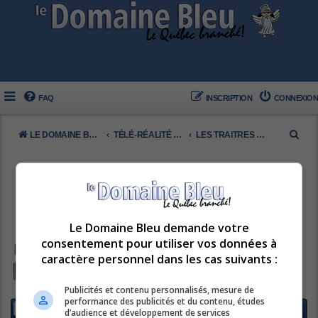
FAQ
INSCRIPTION
CONNEXION
R
LE DOMAINE BLEU
TÉLÉ-RÉALITÉ FRANCOPHONE
LES TRAITRES 2025
e
c
h
e
Le Domaine Bleu demande votre
r
consentement pour utiliser vos données à
c
LES TRAITRES 2025
caractère personnel dans les cas suivants :
h
Nouveau sujet
Rechercher
Recherche av
e
1 sujet • Page
1
sur
1
Publicités et contenu personnalisés, mesure de
performance des publicités et du contenu, études
r
SUJETS
d’audience et développement de services