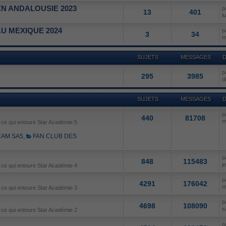
N ANDALOUSIE 2023
p
13
401
l
U MEXIQUE 2024
p
3
34
m
SUJETS
MESSAGES
D
p
295
3985
d
SUJETS
MESSAGES
D
p
440
81708
m
e ce qui entoure Star Académie 5
AM SA5
,
FAN CLUB DES
p
848
115483
j
e ce qui entoure Star Académie 4
p
4291
176042
m
e ce qui entoure Star Académie 3
p
4698
108090
s
e ce qui entoure Star Académie 2
p