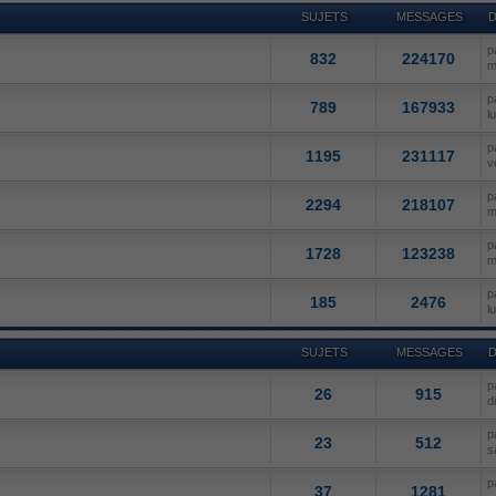
SUJETS
MESSAGES
D
p
832
224170
m
p
789
167933
l
p
1195
231117
v
p
2294
218107
m
p
1728
123238
m
p
185
2476
l
SUJETS
MESSAGES
D
p
26
915
d
p
23
512
s
p
37
1281