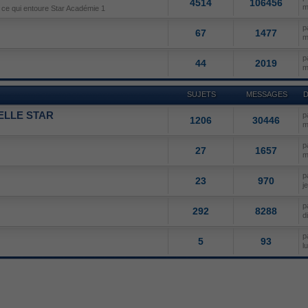
4514
106456
m
e ce qui entoure Star Académie 1
p
67
1477
m
p
44
2019
m
SUJETS
MESSAGES
D
ELLE STAR
p
1206
30446
m
p
27
1657
m
p
23
970
j
p
292
8288
d
p
5
93
l