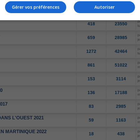
Gérer vos préférences
Autoriser
p
463
80570
m
p
418
23550
l
p
659
28985
j
p
1272
42464
l
p
861
51022
m
p
153
3114
j
0
p
136
17188
m
017
p
83
2985
j
ANS L'OUEST 2021
p
59
1163
m
N MARTINIQUE 2022
p
18
438
j