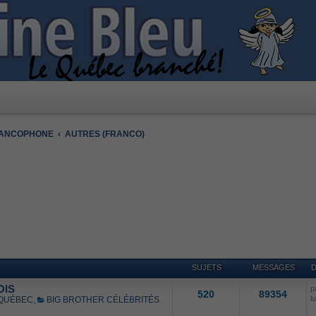
RANCOPHONE
AUTRES (FRANCO)
SUJETS
MESSAGES
D
OIS
p
520
89354
l
 QUÉBEC
,
BIG BROTHER CÉLÉBRITÉS