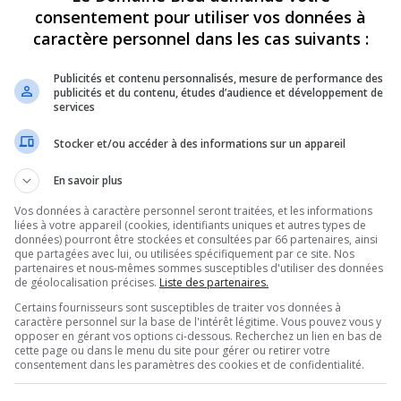
consentement pour utiliser vos données à
SUJETS
MESSAGES
D
caractère personnel dans les cas suivants :
011
p
45
451
s
Publicités et contenu personnalisés, mesure de performance des
010
p
publicités et du contenu, études d’audience et développement de
88
2710
m
services
SUJETS
MESSAGES
D
Stocker et/ou accéder à des informations sur un appareil
p
29
1312
v
En savoir plus
N AFRIQUE-2019
p
89
3785
Vos données à caractère personnel seront traitées, et les informations
l
liées à votre appareil (cookies, identifiants uniques et autres types de
données) pourront être stockées et consultées par 66 partenaires, ainsi
 GRÈCE (2018)
p
51
2471
que partagées avec lui, ou utilisées spécifiquement par ce site. Nos
m
partenaires et nous-mêmes sommes susceptibles d'utiliser des données
p
de géolocalisation précises.
Liste des partenaires.
177
34225
v
RÉSUMÉ WEBCAM
Certains fournisseurs sont susceptibles de traiter vos données à
caractère personnel sur la base de l'intérêt légitime. Vous pouvez vous y
p
opposer en gérant vos options ci-dessous. Recherchez un lien en bas de
202
30715
j
cette page ou dans le menu du site pour gérer ou retirer votre
RÉSUMÉ WEBCAM
consentement dans les paramètres des cookies et de confidentialité.
p
286
53794
s