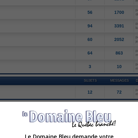
m
p
56
1700
d
p
94
3391
l
p
60
2052
j
p
64
863
m
p
3
10
m
SUJETS
MESSAGES
D
p
12
72
m
SUJETS
MESSAGES
D
p
21
410
j
p
2
138
d
Le Domaine Bleu demande votre