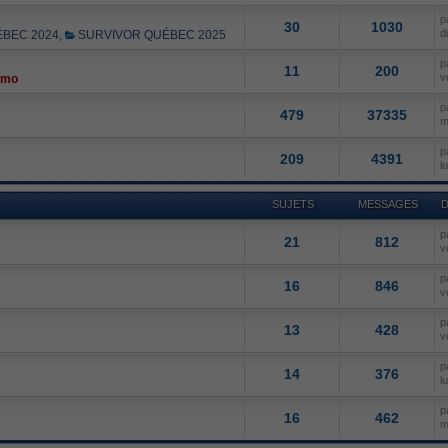
p
30
1030
d
BEC 2024
,
SURVIVOR QUÉBEC 2025
p
11
200
v
omo
p
479
37335
m
p
209
4391
l
SUJETS
MESSAGES
D
p
21
812
v
p
16
846
v
p
13
428
v
p
14
376
l
p
16
462
m