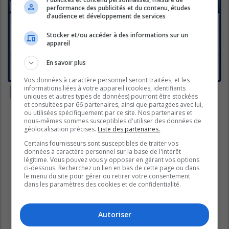
SUJETS
performance des publicités et du contenu, études
d’audience et développement de services
Méli-mélo
Dernier message par
Lady_Libellule
«
mar. janv. 20, 2026 11:03
Stocker et/ou accéder à des informations sur un
am
appareil
Réponses :
28
1
2
Dimanche 14 septembre - 1ère élimination
En savoir plus
Dernier message par
gingerstar
«
lun. sept. 15, 2025 5:52 pm
Réponses :
2
Vos données à caractère personnel seront traitées, et les
informations liées à votre appareil (cookies, identifiants
Nouveau sujet
uniques et autres types de données) pourront être stockées
2 sujets • Page
1
sur
1
et consultées par 66 partenaires, ainsi que partagées avec lui,
ou utilisées spécifiquement par ce site. Nos partenaires et
Aller
nous-mêmes sommes susceptibles d'utiliser des données de
géolocalisation précises.
Liste des partenaires.
PERMISSIONS DU FORUM
Certains fournisseurs sont susceptibles de traiter vos
données à caractère personnel sur la base de l'intérêt
Vous
ne pouvez pas
publier de nouveaux sujets dans ce forum
légitime. Vous pouvez vous y opposer en gérant vos options
Vous
ne pouvez pas
répondre aux sujets dans ce forum
Vous
ne pouvez pas
modifier vos messages dans ce forum
ci-dessous. Recherchez un lien en bas de cette page ou dans
Vous
ne pouvez pas
supprimer vos messages dans ce forum
le menu du site pour gérer ou retirer votre consentement
Vous
ne pouvez pas
transférer de pièces jointes dans ce forum
dans les paramètres des cookies et de confidentialité.
Autoriser