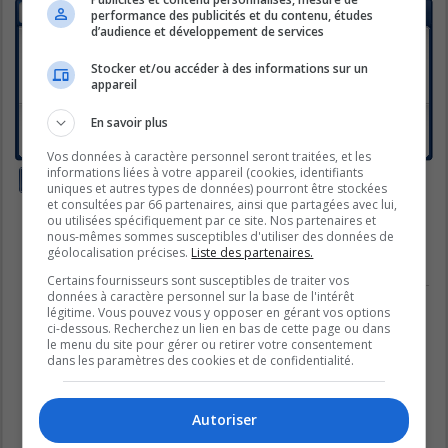
SUJETS
performance des publicités et du contenu, études
d’audience et développement de services
Méli-mélo
Dernier message par
Lady_Libellule
«
mar. janv. 20, 2026 11:03
Stocker et/ou accéder à des informations sur un
am
appareil
Réponses :
28
1
2
Dimanche 14 septembre - 1ère élimination
En savoir plus
Dernier message par
gingerstar
«
lun. sept. 15, 2025 5:52 pm
Réponses :
2
Vos données à caractère personnel seront traitées, et les
informations liées à votre appareil (cookies, identifiants
Nouveau sujet
uniques et autres types de données) pourront être stockées
2 sujets • Page
1
sur
1
et consultées par 66 partenaires, ainsi que partagées avec lui,
ou utilisées spécifiquement par ce site. Nos partenaires et
Aller
nous-mêmes sommes susceptibles d'utiliser des données de
géolocalisation précises.
Liste des partenaires.
PERMISSIONS DU FORUM
Certains fournisseurs sont susceptibles de traiter vos
données à caractère personnel sur la base de l'intérêt
Vous
ne pouvez pas
publier de nouveaux sujets dans ce forum
légitime. Vous pouvez vous y opposer en gérant vos options
Vous
ne pouvez pas
répondre aux sujets dans ce forum
Vous
ne pouvez pas
modifier vos messages dans ce forum
ci-dessous. Recherchez un lien en bas de cette page ou dans
Vous
ne pouvez pas
supprimer vos messages dans ce forum
le menu du site pour gérer ou retirer votre consentement
Vous
ne pouvez pas
transférer de pièces jointes dans ce forum
dans les paramètres des cookies et de confidentialité.
Autoriser