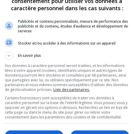
consentement pour utiliser vos données à
caractère personnel dans les cas suivants :
1
7793
m
Publicités et contenu personnalisés, mesure de performance des
10
13190
 pm
publicités et du contenu, études d’audience et développement de
services
19
17581
 am
Stocker et/ou accéder à des informations sur un appareil
vs hemophiles
28
25130
pm
1
2
En savoir plus
31
33772
7 10:09 am
Vos données à caractère personnel seront traitées, et les informations
1
2
liées à votre appareil (cookies, identifiants uniques et autres types de
données) pourront être stockées et consultées par 66 partenaires, ainsi
5
12625
pm
que partagées avec lui, ou utilisées spécifiquement par ce site. Nos
partenaires et nous-mêmes sommes susceptibles d'utiliser des données
47
43514
de géolocalisation précises.
Liste des partenaires.
3 pm
1
2
3
Certains fournisseurs sont susceptibles de traiter vos données à
caractère personnel sur la base de l'intérêt légitime. Vous pouvez vous y
0
8646
6 8:44 am
opposer en gérant vos options ci-dessous. Recherchez un lien en bas de
cette page ou dans le menu du site pour gérer ou retirer votre
vivor hopital
60
41001
consentement dans les paramètres des cookies et de confidentialité.
4 pm
1
2
3
4
57
57206
 am