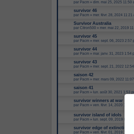
par
Pacm
»
dim. mai 25, 2025 11:50
survivor 46
par
Pacm
»
mer. févr. 28, 2024 11:21
Survivor Australia
par
Citron500
»
mer. mai 22, 2019 1
survivor 45
par
Pacm
»
mer. sept. 06, 2023 2:57
survivor 44
par
Pacm
»
mar. janv. 31, 2023 1:54
survivor 43
par
Pacm
»
mer. sept. 21, 2022 12:5
saison 42
par
Pacm
»
mer. mars 09, 2022 11:0
saison 41
par
Pacm
»
lun. août 30, 2021 1:53 
survivor winners at war
par
Pacm
»
ven. févr. 14, 2020 10:32
survivor island of idols
par
Pacm
»
lun. sept. 09, 2019 8:38 
survivor edge of extinction
par
Pacm
»
ven. févr. 01, 2019 11:48