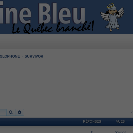
NGLOPHONE
SURVIVOR
Rechercher
Recherche avancée
7
RÉPONSES
VUES
0
23623