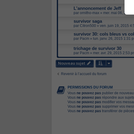
L'annoncement de Jeff
par
ornitho-max
»
mer. mai 06, 2015
survivor saga
par
Citron500
»
ven. juin 19, 2015 4
survivor 30: cols bleus vs co
par
Pacm
»
lun. janv. 26, 2015 1:31 
trichage de survivor 30
par
Pacm
»
mer. avr. 29, 2015 2:53 
Nouveau sujet
Revenir à l’accueil du forum
PERMISSIONS DU FORUM
Vous
ne pouvez pas
publier de nouveaux
Vous
ne pouvez pas
répondre aux sujets
Vous
ne pouvez pas
modifier vos messa
Vous
ne pouvez pas
supprimer vos mess
Vous
ne pouvez pas
transférer de pièces