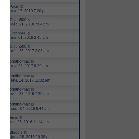
par
Pacm
mer. avr. 17, 2019 7:20 pm
par
Citron500
ven. déc. 21, 2018 7:04 pm
par
Citron500
ven. juin 01, 2018 2:45 am
par
Citron500
mar. déc. 26, 2017 2:03 am
par
ornitho-max
dim. mai 28, 2017 9:20 am
par
ornitho-max
mar. févr. 14, 2017 11:32 am
par
ornitho-max
ven. déc. 23, 2016 7:20 pm
par
ornitho-max
dim. sept. 04, 2016 8:44 am
par
Emie
jeu. mai 26, 2016 11:14 am
par
Bloopie
ven. janv. 29, 2016 10:38 pm