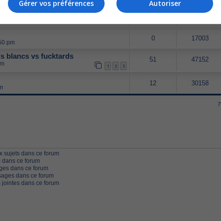
1
2
3
Gérer vos préférences
Autoriser
10
32192
 5:28 pm
0
17003
:50 pm
ls blancs vs fucktards
51
47152
pm
1
2
3
12
30158
pm
7
 sujets dans ce forum
 dans ce forum
ges dans ce forum
ages dans ce forum
 jointes dans ce forum