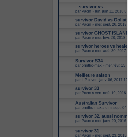
...survivor vs...
par
Pacm
»
lun. juin 11, 2018 8:32 p
survivor David vs Goliath
par
Pacm
»
mer. sept. 26, 2018 8:28
survivor GHOST ISLAND
par
Pacm
»
mer. févr. 28, 2018 11:48
survivor heroes vs healers 
par
Pacm
»
mer. août 30, 2017 3:54 
Survivor S34
par
ornitho-max
»
mer. févr. 15, 201
Meilleure saison
par
L.P.
»
ven. janv. 06, 2017 10:45 
survivor 33
par
Pacm
»
ven. août 19, 2016 10:5
Australian Survivor
par
ornitho-max
»
dim. sept. 04, 201
survivor 32, aussi nommé sur
par
Pacm
»
mer. janv. 20, 2016 11:2
survivor 31
par
Pacm
»
mer. sept. 23, 2015 9:05