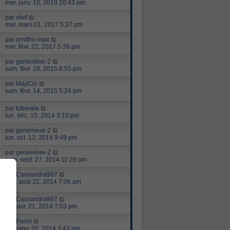
mer. janv. 10, 2018 10:43 pm
par
xilef
mer. mars 01, 2017 5:37 pm
par
ornitho-max
mer. févr. 22, 2017 5:39 pm
par
geneviève-2
sam. févr. 28, 2015 8:55 pm
par
MayClo
sam. févr. 14, 2015 5:24 pm
par
tuberale
lun. déc. 15, 2014 3:10 pm
par
geneviève-2
lun. oct. 13, 2014 9:49 pm
par
geneviève-2
sam. sept. 27, 2014 11:28 pm
par
Cassandra987
ven. août 22, 2014 7:06 am
par
Cassandra987
lun. avr. 21, 2014 7:03 pm
par
Pacm
lun. janv. 20, 2014 3:43 pm