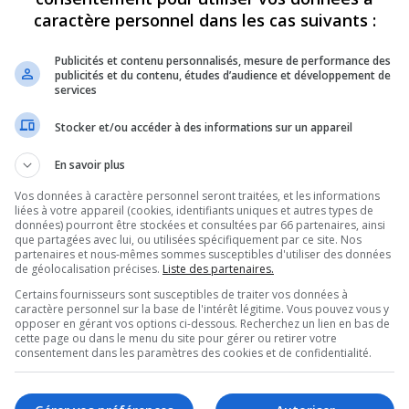
caractère personnel dans les cas suivants :
Cycle 20 Boys & Girls
12
15764
 pm
Publicités et contenu personnalisés, mesure de performance des
w complètement malade
2
8420
publicités et du contenu, études d’audience et développement de
 9:23 pm
services
chelor est décédé
1
12130
3 4:22 pm
Stocker et/ou accéder à des informations sur un appareil
5
11182
52 am
En savoir plus
6
12231
Vos données à caractère personnel seront traitées, et les informations
:24 pm
liées à votre appareil (cookies, identifiants uniques et autres types de
données) pourront être stockées et consultées par 66 partenaires, ainsi
0
3807
12:11 am
que partagées avec lui, ou utilisées spécifiquement par ce site. Nos
partenaires et nous-mêmes sommes susceptibles d'utiliser des données
S (January 2013)
4
11215
de géolocalisation précises.
Liste des partenaires.
3:29 pm
Certains fournisseurs sont susceptibles de traiter vos données à
ycle 19 College Edition
30
24646
caractère personnel sur la base de l'intérêt légitime. Vous pouvez vous y
 pm
1
2
opposer en gérant vos options ci-dessous. Recherchez un lien en bas de
cette page ou dans le menu du site pour gérer ou retirer votre
4
11536
consentement dans les paramètres des cookies et de confidentialité.
 pm
15
17477
8 pm