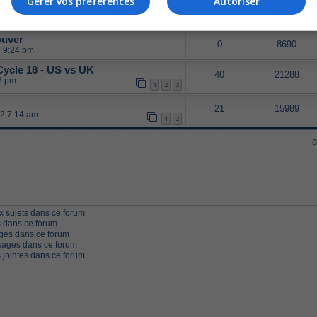
Gérer vos préférences
Autoriser
11
17280
3 pm
ouver
0
8690
2 9:24 pm
Cycle 18 - US vs UK
40
21288
46 pm
1
2
3
21
15989
12 7:14 am
1
2
6
 sujets dans ce forum
 dans ce forum
ges dans ce forum
ages dans ce forum
 jointes dans ce forum