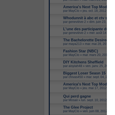
America's Next Top Model - 
par
MayClo
»
jeu. oct. 18, 2012 1:33
Whodunnit à abc et ctv sho
par
geneviève-2
»
dim. juin 23, 2013
L'une des participante du ba
par
geneviève-2
»
mer. août 14, 201
The Bachelorette Desiree
par
maya213
»
mar. mai 28, 2013 9:
Fashion Star (NBC)
par
MayClo
»
mar. mars 20, 2012 11
DIY Kitchens Sheffield
par
aisyiah48
»
ven. janv. 25, 2013 
Biggest Loser Seasn 15 NEW
par
chivas450
»
mar. sept. 04, 2012 
America's Next Top Model - C
par
MayClo
»
jeu. mai 17, 2012 2:30
Qui perd gagne
par
Mosaii
»
lun. sept. 10, 2012 2:08
The Glee Project
par
MayClo
»
ven. juin 08, 2012 3:1