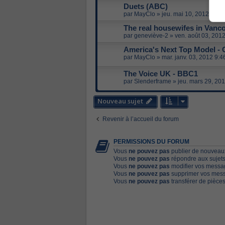
Duets (ABC)
par
MayClo
»
jeu. mai 10, 2012 11:3
The real housewifes in Vanc
par
geneviève-2
»
ven. août 03, 201
America's Next Top Model - 
par
MayClo
»
mar. janv. 03, 2012 9:
The Voice UK - BBC1
par
Slenderframe
»
jeu. mars 29, 20
Nouveau sujet
Revenir à l’accueil du forum
PERMISSIONS DU FORUM
Vous
ne pouvez pas
publier de nouveaux
Vous
ne pouvez pas
répondre aux sujets
Vous
ne pouvez pas
modifier vos messa
Vous
ne pouvez pas
supprimer vos mess
Vous
ne pouvez pas
transférer de pièces