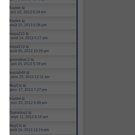
par
Kaylee
mer. oct. 02, 2013 6:28 am
par
Kaylee
jeu. août 15, 2013 5:06 pm
par
maya213
mer. août 14, 2013 5:27 pm
par
maya213
lun. août 05, 2013 10:28 pm
par
geneviève-2
mar. juin 25, 2013 5:19 pm
par
aisyiah48
ven. janv. 25, 2013 12:11 am
par
MayClo
jeu. janv. 17, 2013 7:27 pm
par
Kaylee
ven. nov. 23, 2012 5:49 pm
par
OrphelineJ
mar. sept. 11, 2012 8:15 am
par
MayClo
jeu. août 16, 2012 12:24 pm