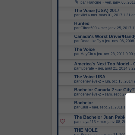
par
Francine
»
ven. janv. 05, 20
The Voice (USA) 2017
par
xilef
»
mer. mars 01, 2017 1:21 a
Hunted
par
Citron500
»
mer. janv. 25, 2017 
Canada's Worst Driver/Han
par
DeadLikeFly
»
jeu. nov. 06, 200
The Voice
par
MayClo
»
jeu. avr. 28, 2011 9:00
America's Next Top Model - 
par
tuberale
»
jeu. août 21, 2014 3:2
The Voice USA
par
geneviève-2
»
lun. oct. 13, 2014
Bachelor Canada 2 sur CityT
par
geneviève-2
»
sam. sept. 27, 20
Bachelor
par
Giuli
»
mer. sept. 21, 2011 1:10 
The Bachelor Juan Pablo
par
maya213
»
mer. janv. 08, 2014 3
THE MOLE
par
Renton
»
mar. mars 21, 2006 6:0