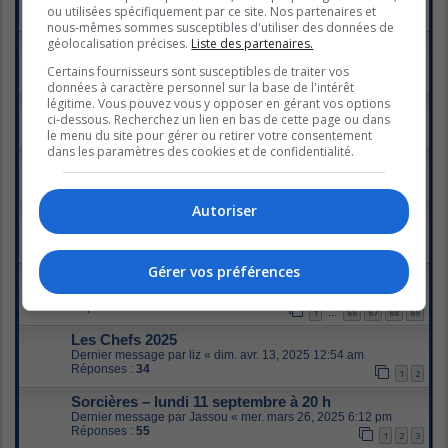
ou utilisées spécifiquement par ce site. Nos partenaires et
Réponses :
490
1
22
23
24
25
…
nous-mêmes sommes susceptibles d'utiliser des données de
géolocalisation précises.
Liste des partenaires.
Avant le crash - lundi 12 septembre à 21h - ICI Télé
Dernier message par
SusanitaII
«
lun. nov. 10, 2025 11:32 pm
Certains fournisseurs sont susceptibles de traiter vos
Réponses :
52
1
2
3
données à caractère personnel sur la base de l'intérêt
légitime. Vous pouvez vous y opposer en gérant vos options
La série Dumas - lundi à 20h - Radio-Canada
ci-dessous. Recherchez un lien en bas de cette page ou dans
Dernier message par
christou
«
jeu. oct. 23, 2025 1:28 pm
le menu du site pour gérer ou retirer votre consentement
Réponses :
17
dans les paramètres des cookies et de confidentialité.
Telle mère, telle fille
Dernier message par
Malike
«
mar. oct. 07, 2025 2:17 pm
Réponses :
3
Autoriser
Masterchef Québec
Dernier message par
Fabi
«
jeu. juil. 17, 2025 5:25 pm
Réponses :
68
1
2
3
4
Gérer vos préférences
Si on s'aimait
Dernier message par
christou
«
mer. juin 25, 2025 1:10 pm
Réponses :
1363
1
66
67
68
69
…
Les Chefs 2025
Dernier message par
liz
«
dim. avr. 13, 2025 12:54 am
Réponses :
34
1
2
Sorcières – lundi 11 septembre à 20 h
Dernier message par
Jassou
«
mer. mars 26, 2025 6:12 pm
Réponses :
55
1
2
3