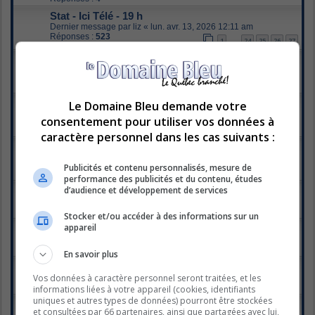
Stat - Ici Télé - 19 h
Dernier message par
liz
«
lun. avr. 13, 2026 12:11 am
Réponses :
523
1
24
25
26
27
…
Alerte Amber
Dernier message par
chien-loup
«
mer. mars 25, 2026 7:19 pm
Réponses :
220
1
9
10
11
12
…
Indefendable
Le Domaine Bleu demande votre
Dernier message par
gingerstar
«
jeu. mars 19, 2026 1:51 pm
consentement pour utiliser vos données à
Réponses :
419
1
18
19
20
21
…
caractère personnel dans les cas suivants :
Les enfants de la télé
Dernier message par
Lollita
«
ven. janv. 23, 2026 9:23 pm
Publicités et contenu personnalisés, mesure de
Réponses :
1588
1
77
78
79
80
…
performance des publicités et du contenu, études
d’audience et développement de services
Indomptables - Janvier 2026 - TVA
Dernier message par
christou
«
ven. janv. 16, 2026 5:35 pm
Réponses :
5
Stocker et/ou accéder à des informations sur un
appareil
Émissions de fin d'année
Dernier message par
chien-loup
«
dim. janv. 11, 2026 7:07 pm
Réponses :
4
En savoir plus
Vie$ de rêve
Dernier message par
Capuchino
«
sam. janv. 10, 2026 8:06 am
Vos données à caractère personnel seront traitées, et les
Réponses :
16
informations liées à votre appareil (cookies, identifiants
uniques et autres types de données) pourront être stockées
Chanteurs Masqués
et consultées par 66 partenaires, ainsi que partagées avec lui,
Dernier message par
Emjibay
«
jeu. janv. 08, 2026 12:35 pm