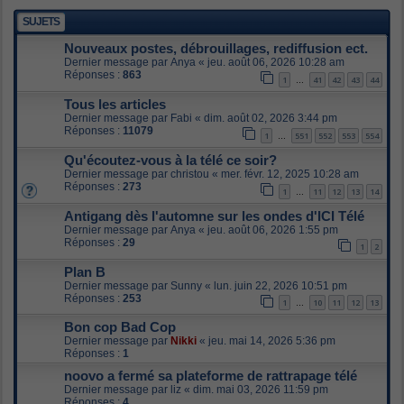
SUJETS
Nouveaux postes, débrouillages, rediffusion ect.
Dernier message par
Anya
«
jeu. août 06, 2026 10:28 am
Réponses :
863
1
41
42
43
44
…
Tous les articles
Dernier message par
Fabi
«
dim. août 02, 2026 3:44 pm
Réponses :
11079
1
551
552
553
554
…
Qu'écoutez-vous à la télé ce soir?
Dernier message par
christou
«
mer. févr. 12, 2025 10:28 am
Réponses :
273
1
11
12
13
14
…
Antigang dès l'automne sur les ondes d'ICI Télé
Dernier message par
Anya
«
jeu. août 06, 2026 1:55 pm
Réponses :
29
1
2
Plan B
Dernier message par
Sunny
«
lun. juin 22, 2026 10:51 pm
Réponses :
253
1
10
11
12
13
…
Bon cop Bad Cop
Dernier message par
Nikki
«
jeu. mai 14, 2026 5:36 pm
Réponses :
1
noovo a fermé sa plateforme de rattrapage télé
Dernier message par
liz
«
dim. mai 03, 2026 11:59 pm
Réponses :
4