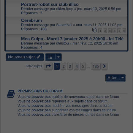
Portrait-robot sur club illico
Dernier message par
chien-loup
«
jeu. mars 13, 2025 6:56 pm
Réponses :
5
Cerebrum
Dernier message par
SusanitaII
«
mar. mars 11, 2025 11:02 pm
Réponses :
108
1
2
3
4
5
6
Mea Culpa - Mardi 7 janvier 2025 à 20h00 - Ici Télé
Dernier message par
christou
«
mer. févr. 12, 2025 10:30 am
Réponses :
4
Nouveau sujet
Page
1
sur
135
1
2
3
4
5
135
Suivant
3362 sujets
…
Aller
PERMISSIONS DU FORUM
Vous
ne pouvez pas
publier de nouveaux sujets dans ce forum
Vous
ne pouvez pas
répondre aux sujets dans ce forum
Vous
ne pouvez pas
modifier vos messages dans ce forum
Vous
ne pouvez pas
supprimer vos messages dans ce forum
Vous
ne pouvez pas
transférer de pièces jointes dans ce forum