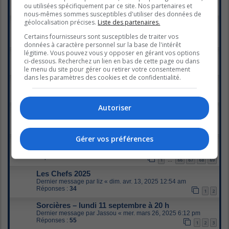
ou utilisées spécifiquement par ce site. Nos partenaires et
Réponses :
490
1
22
23
24
25
…
nous-mêmes sommes susceptibles d'utiliser des données de
géolocalisation précises.
Liste des partenaires.
Avant le crash - lundi 12 septembre à 21h - ICI Télé
Dernier message par
SusanitaII
«
lun. nov. 10, 2025 11:32 pm
Certains fournisseurs sont susceptibles de traiter vos
Réponses :
52
1
2
3
données à caractère personnel sur la base de l'intérêt
légitime. Vous pouvez vous y opposer en gérant vos options
La série Dumas - lundi à 20h - Radio-Canada
ci-dessous. Recherchez un lien en bas de cette page ou dans
Dernier message par
christou
«
jeu. oct. 23, 2025 1:28 pm
le menu du site pour gérer ou retirer votre consentement
Réponses :
17
dans les paramètres des cookies et de confidentialité.
Telle mère, telle fille
Dernier message par
Malike
«
mar. oct. 07, 2025 2:17 pm
Réponses :
3
Autoriser
Masterchef Québec
Dernier message par
Fabi
«
jeu. juil. 17, 2025 5:25 pm
Réponses :
68
1
2
3
4
Gérer vos préférences
Si on s'aimait
Dernier message par
christou
«
mer. juin 25, 2025 1:10 pm
Réponses :
1363
1
66
67
68
69
…
Les Chefs 2025
Dernier message par
liz
«
dim. avr. 13, 2025 12:54 am
Réponses :
34
1
2
Sorcières – lundi 11 septembre à 20 h
Dernier message par
Jassou
«
mer. mars 26, 2025 6:12 pm
Réponses :
55
1
2
3