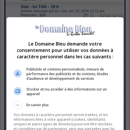
Stat - Ici Télé - 19 h
Dernier message par
liz
«
lun. avr. 13, 2026 12:11 am
Réponses :
523
1
24
25
26
27
…
Alerte Amber
Dernier message par
chien-loup
«
mer. mars 25, 2026 7:19 pm
Réponses :
220
1
9
10
11
12
…
Indefendable
Le Domaine Bleu demande votre
Dernier message par
gingerstar
«
jeu. mars 19, 2026 1:51 pm
consentement pour utiliser vos données à
Réponses :
419
1
18
19
20
21
…
caractère personnel dans les cas suivants :
Les enfants de la télé
Dernier message par
Lollita
«
ven. janv. 23, 2026 9:23 pm
Publicités et contenu personnalisés, mesure de
Réponses :
1588
1
77
78
79
80
…
performance des publicités et du contenu, études
d’audience et développement de services
Indomptables - Janvier 2026 - TVA
Dernier message par
christou
«
ven. janv. 16, 2026 5:35 pm
Réponses :
5
Stocker et/ou accéder à des informations sur un
appareil
Émissions de fin d'année
Dernier message par
chien-loup
«
dim. janv. 11, 2026 7:07 pm
Réponses :
4
En savoir plus
Vie$ de rêve
Dernier message par
Capuchino
«
sam. janv. 10, 2026 8:06 am
Vos données à caractère personnel seront traitées, et les
Réponses :
16
informations liées à votre appareil (cookies, identifiants
uniques et autres types de données) pourront être stockées
Chanteurs Masqués
et consultées par 66 partenaires, ainsi que partagées avec lui,
Dernier message par
Emjibay
«
jeu. janv. 08, 2026 12:35 pm