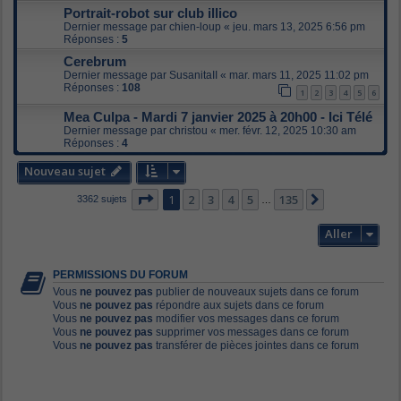
Portrait-robot sur club illico
Dernier message par
chien-loup
«
jeu. mars 13, 2025 6:56 pm
Réponses :
5
Cerebrum
Dernier message par
SusanitaII
«
mar. mars 11, 2025 11:02 pm
Réponses :
108
1
2
3
4
5
6
Mea Culpa - Mardi 7 janvier 2025 à 20h00 - Ici Télé
Dernier message par
christou
«
mer. févr. 12, 2025 10:30 am
Réponses :
4
Nouveau sujet
Page
1
sur
135
1
2
3
4
5
135
Suivant
3362 sujets
…
Aller
PERMISSIONS DU FORUM
Vous
ne pouvez pas
publier de nouveaux sujets dans ce forum
Vous
ne pouvez pas
répondre aux sujets dans ce forum
Vous
ne pouvez pas
modifier vos messages dans ce forum
Vous
ne pouvez pas
supprimer vos messages dans ce forum
Vous
ne pouvez pas
transférer de pièces jointes dans ce forum