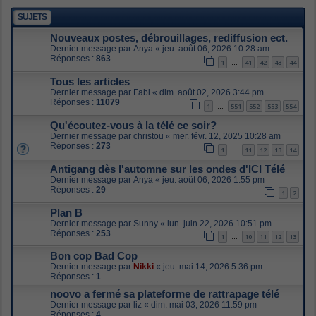
SUJETS
Nouveaux postes, débrouillages, rediffusion ect.
Dernier message par
Anya
«
jeu. août 06, 2026 10:28 am
Réponses :
863
1
41
42
43
44
…
Tous les articles
Dernier message par
Fabi
«
dim. août 02, 2026 3:44 pm
Réponses :
11079
1
551
552
553
554
…
Qu'écoutez-vous à la télé ce soir?
Dernier message par
christou
«
mer. févr. 12, 2025 10:28 am
Réponses :
273
1
11
12
13
14
…
Antigang dès l'automne sur les ondes d'ICI Télé
Dernier message par
Anya
«
jeu. août 06, 2026 1:55 pm
Réponses :
29
1
2
Plan B
Dernier message par
Sunny
«
lun. juin 22, 2026 10:51 pm
Réponses :
253
1
10
11
12
13
…
Bon cop Bad Cop
Dernier message par
Nikki
«
jeu. mai 14, 2026 5:36 pm
Réponses :
1
noovo a fermé sa plateforme de rattrapage télé
Dernier message par
liz
«
dim. mai 03, 2026 11:59 pm
Réponses :
4